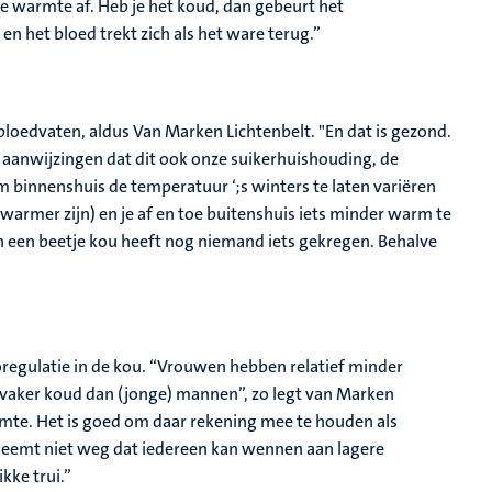
de warmte af. Heb je het koud, dan gebeurt het
n het bloed trekt zich als het ware terug.”
bloedvaten, aldus Van Marken Lichtenbelt. "En dat is gezond.
ien aanwijzingen dat dit ook onze suikerhuishouding, de
m binnenshuis de temperatuur ‘;s winters te laten variëren
 warmer zijn) en je af en toe buitenshuis iets minder warm te
an een beetje kou heeft nog niemand iets gekregen. Behalve
moregulatie in de kou. “Vrouwen hebben relatief minder
vaker koud dan (jonge) mannen”, zo legt van Marken
armte. Het is goed om daar rekening mee te houden als
 Neemt niet weg dat iedereen kan wennen aan lagere
kke trui.”