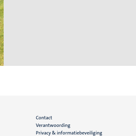
Menu
Contact
Verantwoording
footer
Privacy & informatiebeveiliging