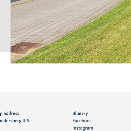
ng address
Social
Bluesky
edersberg 4-6
Facebook
media
Instagram