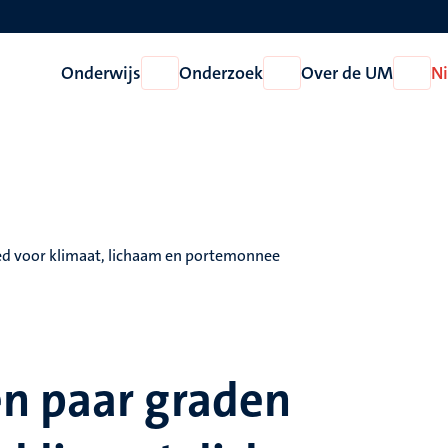
Onderwijs
Onderzoek
Over de UM
N
Open
Open
Open
Onderwijs
Onderzoek
Over
de
UM
d voor klimaat, lichaam en portemonnee
n paar graden