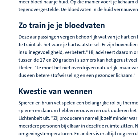
meer bloed naar je huid. Op die manier voert je lichaam 
tegenovergestelde. De bloedvaten in de huid vernauwen e
Zo train je je bloedvaten
Deze aanpassingen vergen behoorlijk wat van je hart en 
Je traint als het ware je hartvaatstelsel. Er zijn bovend
insulinegevoeligheid, verbetert." Hij adviseert daarom o
tussen de 17 en 20 graden (’s zomers kan het gerust veel
kleden. "Je moet het niet overdrijven natuurlijk, maar v
dus een betere stofwisseling en een gezonder lichaam."
Kwestie van wennen
Spieren en bruin vet spelen een belangrijke rol bij ther
spieren en daarom hebben vrouwen en ook ouderen het 
Lichtenbelt uit. “Zij produceren namelijk zelf minder w
meerdere personen bij elkaar in dezelfde ruimte zitten.
omgevingstemperaturen. En anders is er altijd nog een di