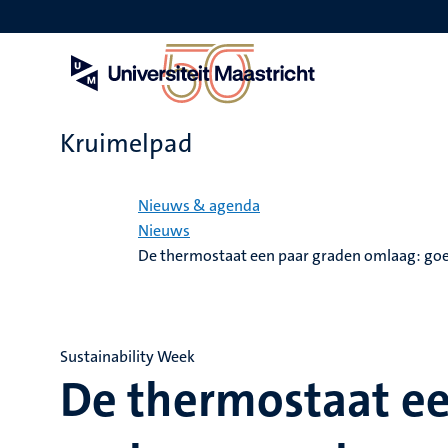
Overslaan
en
naar
de
inhoud
gaan
Kruimelpad
Home
Nieuws & agenda
Nieuws
De thermostaat een paar graden omlaag: goe
Sustainability Week
De thermostaat ee