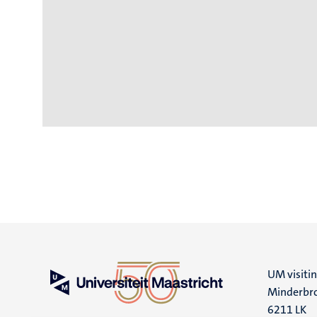
UM visiti
Minderbro
6211 LK