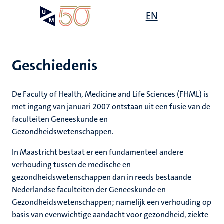
Overslaan
Open
EN
Search
My
en
UM
menu
on
naar
the
de
websit
inhoud
Geschiedenis
gaan
De Faculty of Health, Medicine and Life Sciences (FHML) is
met ingang van januari 2007 ontstaan uit een fusie van de
faculteiten Geneeskunde en
Gezondheidswetenschappen.
In Maastricht bestaat er een fundamenteel andere
verhouding tussen de medische en
gezondheidswetenschappen dan in reeds bestaande
Nederlandse faculteiten der Geneeskunde en
Gezondheidswetenschappen; namelijk een verhouding op
basis van evenwichtige aandacht voor gezondheid, ziekte