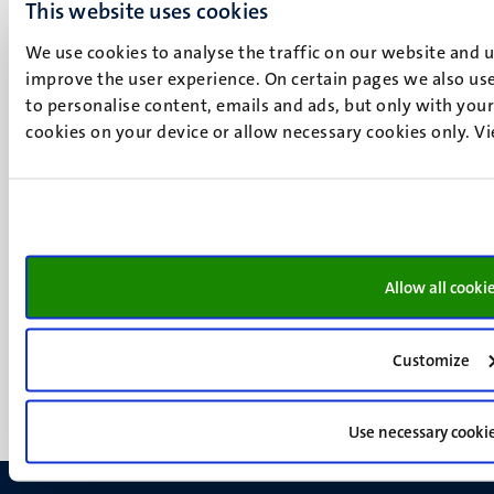
This website uses cookies
P.O. Box 616
6200 MD
We use cookies to analyse the traffic on our website and 
Maastricht
improve the user experience. On certain pages we also use
Social
to personalise content, emails and ads, but only with your 
Bluesky
cookies on your device or allow necessary cookies only. V
Facebook
media
Instagram
LinkedIn
TikTok
YouTube
Menu
Contact
Allow all cooki
Verantwoording
footer
Privacy & informatiebeveiliging
(NL)
Support
Customize
Feedback
Use necessary cooki