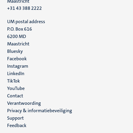
Maastricht
+31 43 388 2222
UM postal address
P.O. Box 616
6200 MD
Maastricht
Social
Bluesky
Facebook
media
Instagram
LinkedIn
TikTok
YouTube
Menu
Contact
Verantwoording
footer
Privacy & informatiebeveiliging
(NL)
Support
Feedback