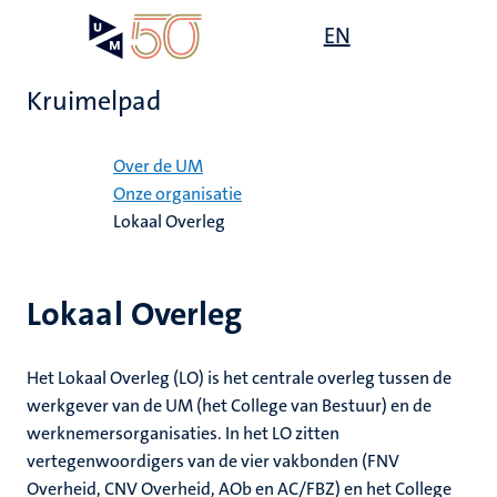
Overslaan
Open
EN
Search
My
en
UM
menu
on
naar
the
Kruimelpad
de
websit
inhoud
Home
gaan
Over de UM
ten
Onze organisatie
tie
Lokaal Overleg
ecentra
s
Lokaal Overleg
en
Het Lokaal Overleg (LO) is het centrale overleg tussen de
werkgever van de UM (het College van Bestuur) en de
werknemersorganisaties. In het LO zitten
vertegenwoordigers van de vier vakbonden (FNV
Overheid, CNV Overheid, AOb en AC/FBZ) en het College