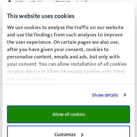
Wilma Klinkhamer (FNV Overheid)
This website uses cookies
Roy van Kessel (FNV Overheid)
We use cookies to analyse the traffic on our website
Huub Hamers (CNV Overheid)
and use the findings from such analyses to improve
Ankie Hochstenbach (CNV Overheid)
the user experience. On certain pages we also use,
after you have given your consent, cookies to
Raoul Rongen (plaatsvervangend lid namens CNV
personalise content, emails and ads, but only with
Overheid)
your consent. You can allow installation of all cookies
on your device or allow necessary cookies only. View
Alice Voncken (plaatsvervangend lid namens CNV
our
cookie statement
.
Overheid)
Carijn Beumer (AOb)
Show details
Ceren Pekdemir (AOb)
Allow all cookies
Christoph Rausch (plaatsvervangend lid namens AOb)
Jonathan van Tilburg (plaatsvervangend lid namens
Customize