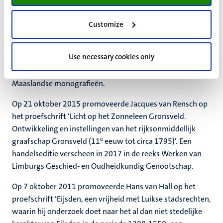
het proefschrift ‘Vrije Rijksheerlijkheden’ in Limburg
(1500-1800). Deconstructie van een mythe, Uitgeverij
Customize
Boekenplan, Maastricht (isbn 978 90 8666 492 4).
Op 12 oktober 2017promoveerde Kees Schaapveld op het
Use necessary cookies only
proefschrift ‘Bestuurders en bestuur in Nedermaas 1795-
1814’; een handelseditie verscheen als deel 83 in de reeks
Maaslandse monografieën.
Op 21 oktober 2015 promoveerde Jacques van Rensch op
het proefschrift ‘Licht op het Zonneleen Gronsveld.
Ontwikkeling en instellingen van het rijksonmiddellijk
e
graafschap Gronsveld (11
eeuw tot circa 1795)’. Een
handelseditie verscheen in 2017 in de reeks Werken van
Limburgs Geschied- en Oudheidkundig Genootschap.
Op 7 oktober 2011 promoveerde Hans van Hall op het
proefschrift ‘Eijsden, een vrijheid met Luikse stadsrechten,
waarin hij onderzoek doet naar het al dan niet stedelijke