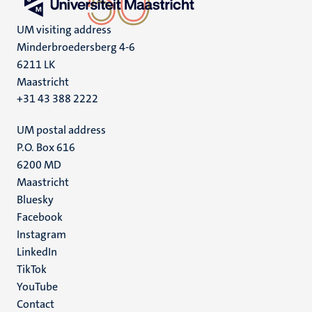
UM visiting address
Minderbroedersberg 4-6
6211 LK
Maastricht
+31 43 388 2222
UM postal address
P.O. Box 616
6200 MD
Maastricht
Social
Bluesky
Facebook
media
Instagram
LinkedIn
TikTok
YouTube
Menu
Contact