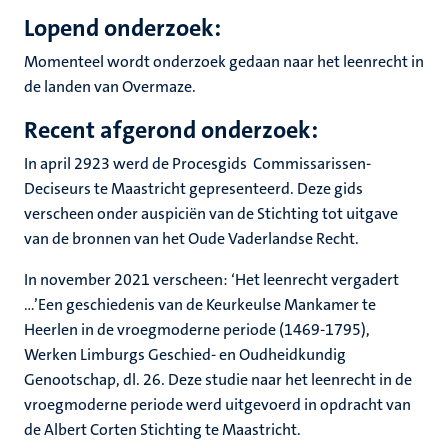
echt
Lopend onderzoek:
ing
ht
rkingen
Momenteel wordt onderzoek gedaan naar het leenrecht in
de landen van Overmaze.
ogie
Recent afgerond onderzoek:
In april 2923 werd de Procesgids Commissarissen-
genschap
Deciseurs te Maastricht gepresenteerd. Deze gids
verscheen onder auspiciën van de Stichting tot uitgave
van de bronnen van het Oude Vaderlandse Recht.
In november 2021 verscheen: ‘Het leenrecht vergadert
…’Een geschiedenis van de Keurkeulse Mankamer te
Heerlen in de vroegmoderne periode (1469-1795),
Werken Limburgs Geschied- en Oudheidkundig
Genootschap, dl. 26. Deze studie naar het leenrecht in de
vroegmoderne periode werd uitgevoerd in opdracht van
de Albert Corten Stichting te Maastricht.