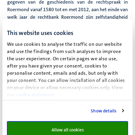
gegeven van de geschiedenis van de rechtspraak in
Roermond vanaf 1580 tot en met 2012, aan het einde van
welk jaar de rechtbank Roermond zijn zelfstandigheid
verloor en opging in de nieuwe rechtbank Limburg met
This website uses cookies
locaties in Maastricht en Roermond.
We use cookies to analyse the traffic on our website
In 2012 verscheen ‘Plakkaten, Ordonnanties en Circulaires
and use the findings from such analyses to improve
voor Pruisisch Gelre’ (Plakkatenlijst Overkwartier deel III)
the user experience. On certain pages we also use,
als derde deel over de geschiedenis van de wetgeving van
after you have given your consent, cookies to
het oorspronkelijk Spaanse deel van het oude hertogdom
personalise content, emails and ads, but only with
Gelre sedert 1580. Eerder verscheen in 1990 het deel over
your consent. You can allow installation of all cookies
Spaans Gelre 1665-1702 en het Staats-bezette
on your device or allow necessary cookies only. View
Overkwartier 1702-1713 (Plakkatenlijst Overkwartier
our
cookie statement
.
deel I); en in 1992 het deel over Oostenrijks Gelre 1713-
1794 (Plakkatenlijst deel II).
Show details
Afgeronde promoties:
Op 22 november 2019 promoveerde Harrie Weinberg op
Allow all cookies