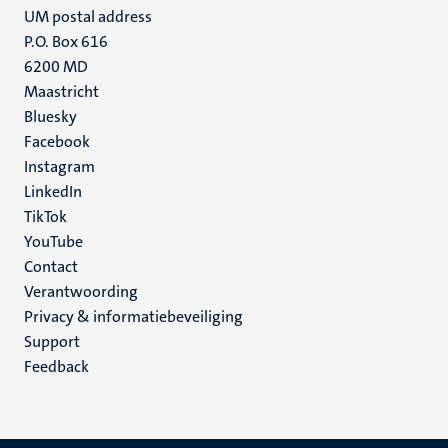
UM postal address
P.O. Box 616
6200 MD
Maastricht
Social
Bluesky
Facebook
media
Instagram
LinkedIn
TikTok
YouTube
Menu
Contact
Verantwoording
footer
Privacy & informatiebeveiliging
(NL)
Support
Feedback