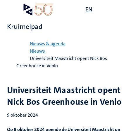
Overslaan
Open
EN
Search
My
en
UM
menu
on
naar
the
Kruimelpad
de
websit
inhoud
Home
gaan
Nieuws & agenda
Nieuws
Universiteit Maastricht opent Nick Bos
Greenhouse in Venlo
Universiteit Maastricht opent
Nick Bos Greenhouse in Venlo
9 oktober 2024
Op 8 oktober 2024 opende de Universiteit Maastricht op