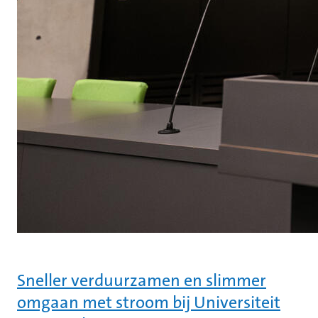
Sneller verduurzamen en slimmer
omgaan met stroom bij Universiteit