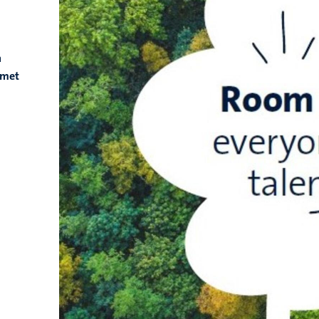
n
 met