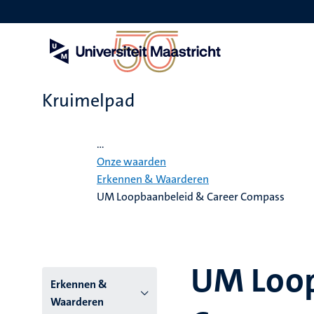
Overslaan
en
naar
de
inhoud
gaan
Kruimelpad
Home
...
Onze waarden
Erkennen & Waarderen
UM Loopbaanbeleid & Career Compass
UM Loop
Hoofmenu
Erkennen &
Waarderen