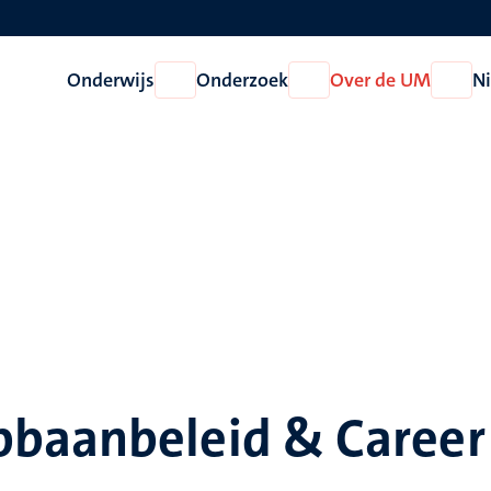
Onderwijs
Onderzoek
Over de UM
N
Open
Open
Open
Onderwijs
Onderzoek
Over
de
UM
baanbeleid & Career