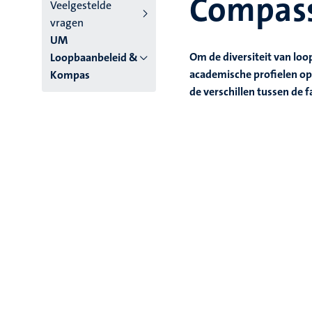
Compas
niveau
Veelgestelde
vragen
4
UM
Nederlands
Om de diversiteit van loo
Loopbaanbeleid &
academische profielen op
Kompas
(NL)
de verschillen tussen de f