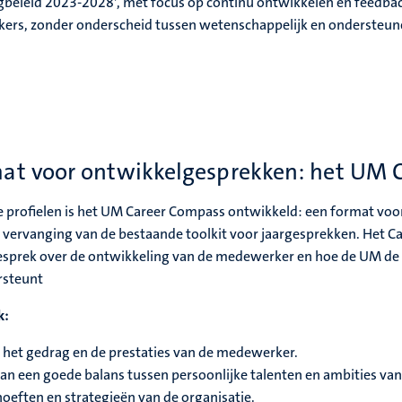
beleid 2023-2028', met focus op continu ontwikkelen en feedba
kers
, zonder onderscheid tussen wetenschappelijk en ondersteu
at voor ontwikkelgesprekken: het UM 
he profielen is het UM Career Compass ontwikkeld: een format voo
 vervanging van de bestaande toolkit voor jaargesprekken. Het C
 gesprek over de ontwikkeling van de medewerker en hoe de UM de
rsteunt
k:
k, het gedrag en de prestaties van de medewerker.
an een goede balans tussen persoonlijke talenten en ambities van
eften en strategieën van de organisatie.