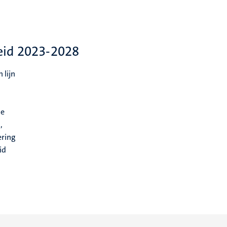
id 2023-2028
In lijn
ie
,
ering
id