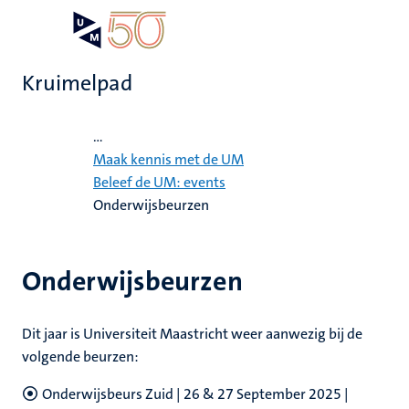
Overslaan
Open
Search
My
en
UM
menu
on
naar
the
Kruimelpad
de
websit
inhoud
Home
gaan
...
Maak kennis met de UM
Beleef de UM: events
gen
Onderwijsbeurzen
,
Onderwijsbeurzen
ing
euning
tie
elden
Dit jaar is Universiteit Maastricht weer aanwezig bij de
ing
n,
volgende beurzen:
en
en
Onderwijsbeurs Zuid | 26 & 27 September 2025 |
en