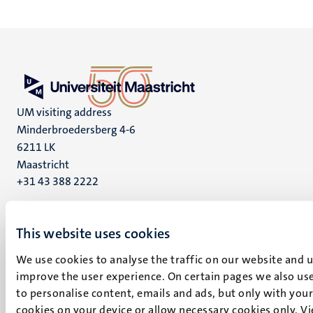
UM visiting address
Minderbroedersberg 4-6
6211 LK
Maastricht
+31 43 388 2222
UM postal address
P.O. Box 616
This website uses cookies
6200 MD
We use cookies to analyse the traffic on our website and 
Maastricht
improve the user experience. On certain pages we also use
Social
Bluesky
to personalise content, emails and ads, but only with your 
Facebook
media
cookies on your device or allow necessary cookies only. V