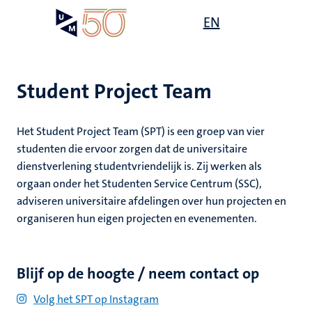
Overslaan
Open
EN
Search
My
en
UM
menu
on
naar
the
de
websit
inhoud
Student Project Team
gaan
mte
Het Student Project Team (SPT) is een groep van vier
gen
ht
studenten die ervoor zorgen dat de universitaire
dienstverlening studentvriendelijk is. Zij werken als
orgaan onder het Studenten Service Centrum (SSC),
,
adviseren universitaire afdelingen over hun projecten en
ing
organiseren hun eigen projecten en evenementen.
euning
elden
ing
Blijf op de hoogte / neem contact op
en
Volg het SPT op Instagram