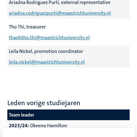
Ariadna Rodriguez Purti
, external representative
ariadna.rodriguezpurti@maastrichtuniversity.nl
Tho Thi
, treasurer
thanhtho.thi@maastrichtuniversity.nl
Leila Nickel, promotion coordinator
leila.nickel@maastrichtuniversity.nl
Leden vorige studiejaren
Team leader
2023/24:
Okeeno Hamilton
2022/23:
Okeeno Hamilton