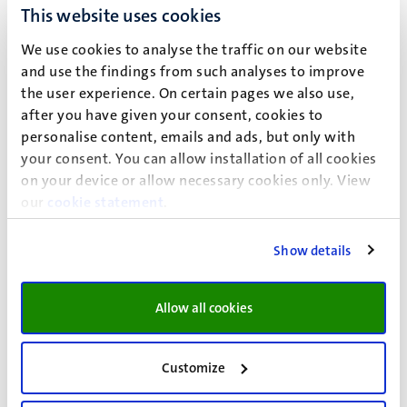
This website uses cookies
2021/22:
Yannah Winkler
We use cookies to analyse the traffic on our website
2020/21:
Sara Fornasiero
and use the findings from such analyses to improve
the user experience. On certain pages we also use,
2019/20:
Hector Rubin
after you have given your consent, cookies to
2018/19:
Arianna De Petris
personalise content, emails and ads, but only with
your consent. You can allow installation of all cookies
Vice team leader
on your device or allow necessary cookies only. View
2023/24:
Pavlina Papageorgiou
our
cookie statement
.
2022/23:
Laura Tardivo
Show details
2021/22:
Otto Heijboer
2020/21:
Lech Lipinski
Allow all cookies
2019/20:
Laura Speth
2018/19:
Jur Schilp
Customize
Treasurer