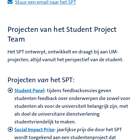
Stuur een email naar het SPT
nleven
nd
en
Projecten van het Student Project
nd
Team
Het SPT ontwerpt, ontwikkelt en draagt ​​bij aan UM-
tie
projecten, altijd vanuit het perspectief van de student.
ent
Projecten
van
het SPT:
s
norganisaties
Student Panel
: tijdens feedbacksessies geven
studenten feedback over onderwerpen die zowel voor
studenten als voor de universiteit belangrijk zijn, met
als doel de universitaire dienstverlening
studentvriendelijk te maken.
Social Impact Prize
: jaarlijkse prijs die door het SPT
wordt toegekend aan een studentenproject dat