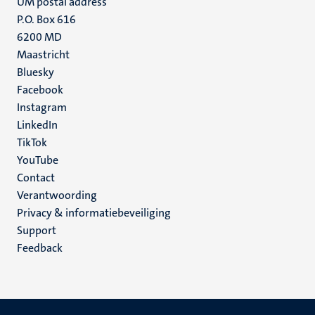
UM postal address
P.O. Box 616
6200 MD
Maastricht
Social
Bluesky
Facebook
media
Instagram
LinkedIn
TikTok
YouTube
Menu
Contact
Verantwoording
footer
Privacy & informatiebeveiliging
(NL)
Support
Feedback