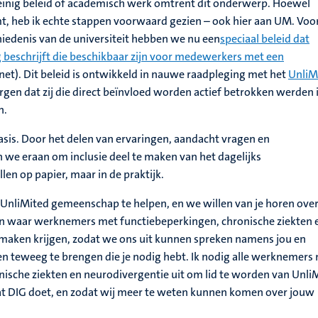
weinig beleid of academisch werk omtrent dit onderwerp. Hoewel
t, heb ik echte stappen voorwaard gezien – ook hier aan UM. Voo
chiedenis van de universiteit hebben we nu een
speciaal beleid dat
 beschrijft die beschikbaar zijn voor medewerkers met een
anet). Dit beleid is ontwikkeld in nauwe raadpleging met het
UnliM
rgen dat zij die direct beïnvloed worden actief betrokken werden 
n.
sis. Door het delen van ervaringen, aandacht vragen en
 we eraan om inclusie deel te maken van het dagelijks
llen op papier, maar in de praktijk.
 UnliMited gemeenschap te helpen, en we willen van je horen over
n waar werknemers met functiebeperkingen, chronische ziekten 
maken krijgen, zodat we ons uit kunnen spreken namens jou en
n teweeg te brengen die je nodig hebt. Ik nodig alle werknemers
nische ziekten en neurodivergentie uit om lid te worden van Unli
wat DIG doet, en zodat wij meer te weten kunnen komen over jouw