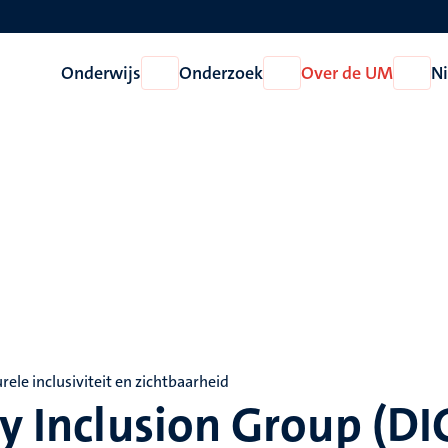
Onderwijs
Onderzoek
Over de UM
N
Open
Open
Open
Onderwijs
Onderzoek
Over
de
UM
ele inclusiviteit en zichtbaarheid
ty Inclusion Group (DI