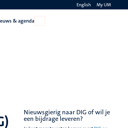
English
My UM
Search
ieuws & agenda
Open
on
Nieuws
the
&
agenda
websit
Nieuwsgierig naar DIG of wil je
G)
een bijdrage leveren?