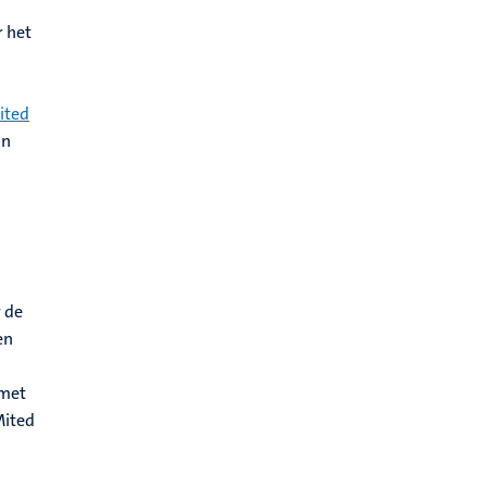
r het
ited
in
 de
en
 met
Mited