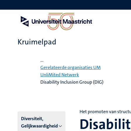
Overslaan
en
naar
de
inhoud
gaan
Kruimelpad
Home
...
Gerelateerde organisaties UM
UnliMited Netwerk
Disability Inclusion Group (DIG)
Het promoten van structur
Disabili
Hoofmenu
Diversiteit,
Gelijkwaardigheid