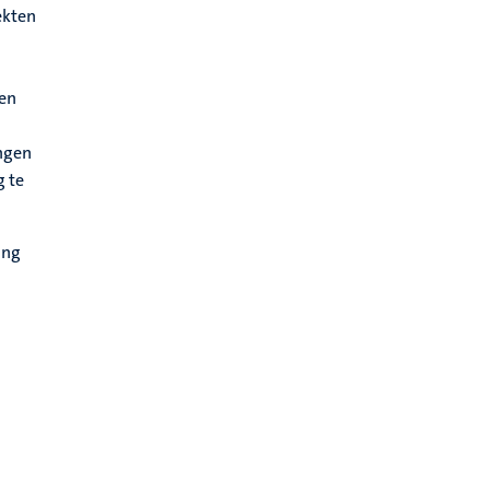
ekten
m
nen
ingen
g te
ing