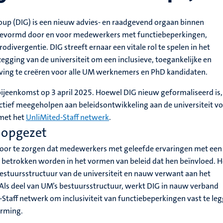
roup (DIG) is een nieuw advies- en raadgevend orgaan binnen
 gevormd door en voor medewerkers met functiebeperkingen,
odivergentie. DIG streeft ernaar een vitale rol te spelen in het
gging van de universiteit om een inclusieve, toegankelijke en
ing te creëren voor alle UM werknemers en PhD kandidaten.
bijeenkomst op 3 april 2025. Hoewel DIG nieuw geformaliseerd is,
tief meegeholpen aan beleidsontwikkeling aan de universiteit v
 met het
UnliMited-Staff netwerk
.
 opgezet
oor te zorgen dat medewerkers met geleefde ervaringen met een
l betrokken worden in het vormen van beleid dat hen beïnvloed. He
bestuursstructuur van de universiteit en nauw verwant aan het
 Als deel van UM’s bestuursstructuur, werkt DIG in nauw verband
Staff netwerk om inclusiviteit van functiebeperkingen vast te le
orming.