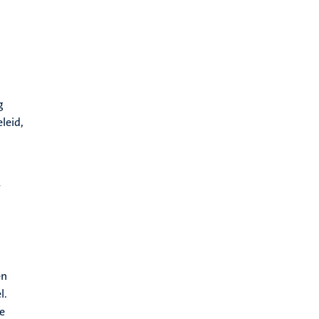
g
leid,
r
en
l.
he