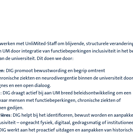
 werken met UnliMited-Staff om blijvende, structurele veranderin
UM door integratie van functiebeperkingen inclusiviteit in het be
an de universiteit. Dit doen we door:
en
: DIG promoot bewustwording en begrip omtrent
hronische ziekten en neurodivergentie binnen de universiteit doo
nes en een
open dialoog
.
d
: DIG draagt actief bij aan UM breed beleidsontwikkeling om een
aar mensen met functiebeperkingen, chronische ziekten of
nnen
gedijen
.
ières
: DIG helpt bij het identificeren, bewust worden en aanpakk
usiviteit – ongeacht fysiek, digitaal, gedragsmatig of institutionee
 DIG werkt aan het proactief uitdagen en aanpakken van historisc