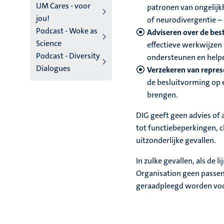
UM Cares - voor
patronen van ongelijk
jou!
of neurodivergentie – 
Podcast - Woke as
Adviseren over de bes
Science
effectieve werkwijzen
Podcast - Diversity
ondersteunen en helpe
Dialogues
Verzekeren van repres
de besluitvorming op 
brengen.
DIG geeft geen advies of
tot functiebeperkingen, c
uitzonderlijke gevallen.
In zulke gevallen, als de 
Organisation geen passe
geraadpleegd worden voo