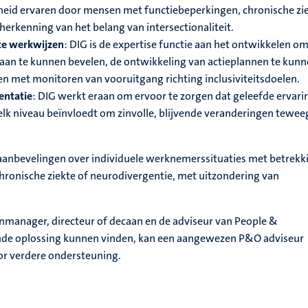
heid ervaren door mensen met functiebeperkingen, chronische zi
herkenning van het belang van intersectionaliteit.
te werkwijzen
: DIG is de expertise functie aan het ontwikkelen o
 aan te kunnen bevelen, de ontwikkeling van actieplannen te kun
n met monitoren van vooruitgang richting inclusiviteitsdoelen.
entatie
: DIG werkt eraan om ervoor te zorgen dat geleefde ervar
elk niveau beïnvloedt om zinvolle, blijvende veranderingen tewee
 aanbevelingen over individuele werknemerssituaties met betrekk
hronische ziekte of neurodivergentie, met uitzondering van
lijnmanager, directeur of decaan en de adviseur van People &
nde oplossing kunnen vinden, kan een aangewezen P&O adviseur
r verdere ondersteuning.