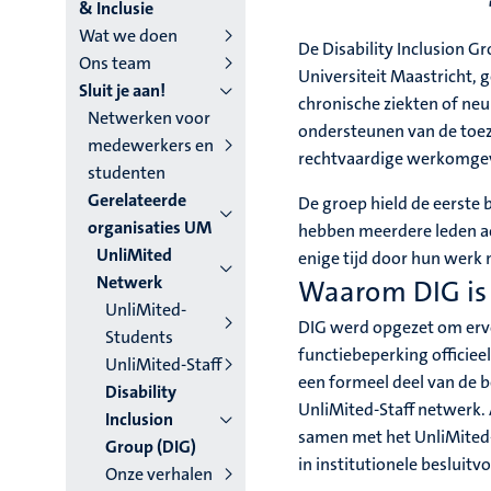
niveau
& Inclusie
Wat we doen
4
De Disability Inclusion G
Ons team
Universiteit Maastricht,
Nederlands
Sluit je aan!
chronische ziekten of neur
Netwerken voor
(NL)
ondersteunen van de toeze
medewerkers en
rechtvaardige werkomgev
studenten
Gerelateerde
De groep hield de eerste 
organisaties UM
hebben meerdere leden ac
UnliMited
enige tijd door hun werk
Netwerk
Waarom DIG is
UnliMited-
DIG werd opgezet om erv
Students
functiebeperking officiee
UnliMited-Staff
een formeel deel van de 
Disability
UnliMited-Staff netwerk.
Inclusion
samen met het UnliMited-
Group (DIG)
in institutionele besluitv
Onze verhalen