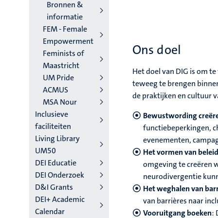
Bronnen &
informatie
FEM - Female
Empowerment
Ons doel
Feminists of
Maastricht
Het doel van DIG is om te
UM Pride
teweeg te brengen binnen 
ACMUS
de praktijken en cultuur v
MSA Nour
Inclusieve
Bewustwording creër
faciliteiten
functiebeperkingen, c
Living Library
evenementen, campag
UM50
Het vormen van belei
DEI Educatie
omgeving te creëren w
DEI Onderzoek
neurodivergentie ku
D&I Grants
Het weghalen van barr
DEI+ Academic
van barrières naar incl
Calendar
Vooruitgang boeken
: