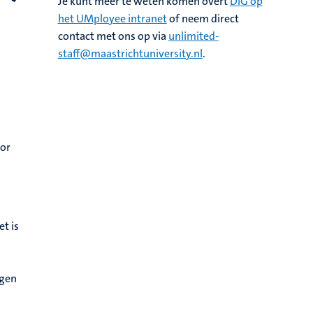
Je kunt meer te weten komen overt
DIG op
het UMployee intranet
of neem direct
contact met ons op via
unlimited-
staff@maastrichtuniversity.nl
.
oor
t is
ggen