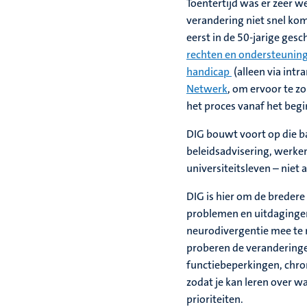
Toentertijd was er zeer 
verandering niet snel kom
eerst in de 50-jarige ges
rechten en ondersteuning
handicap
(alleen via intr
Netwerk
,
om ervoor te zo
het proces vanaf het begi
DIG bouwt voort op die ba
beleidsadvisering, werken
universiteitsleven – niet a
DIG is hier om de bredere
problemen en uitdaginge
neurodivergentie mee te 
proberen de veranderinge
functiebeperkingen, chro
zodat je kan leren over 
prioriteiten.