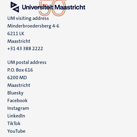
UM visiting address
Minderbroedersberg 4-6
6211 LK
Maastricht
+31 43 388 2222
UM postal address
P.O. Box 616
6200 MD
Maastricht
Social
Bluesky
Facebook
media
Instagram
LinkedIn
TikTok
YouTube