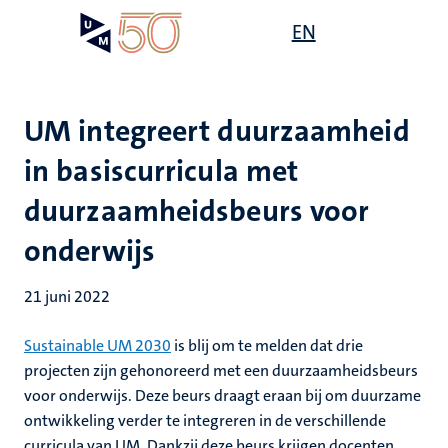
Overslaan
Open
EN
Search
My
en
UM
menu
on
naar
the
de
websit
inhoud
UM integreert duurzaamheid
gaan
in basiscurricula met
duurzaamheidsbeurs voor
onderwijs
21 juni 2022
Sustainable UM 2030
is blij om te melden dat drie
projecten zijn gehonoreerd met een duurzaamheidsbeurs
voor onderwijs. Deze beurs draagt eraan bij om duurzame
ontwikkeling verder te integreren in de verschillende
curricula van UM. Dankzij deze beurs krijgen docenten