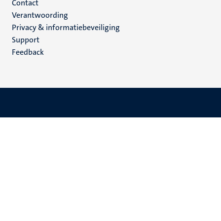
Menu
Contact
Verantwoording
footer
Privacy & informatiebeveiliging
(NL)
Support
Feedback