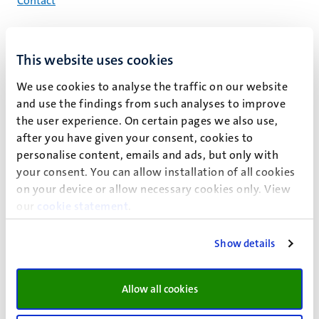
Contact
ntrum
This website uses cookies
Lopende en aanstaande
collegereeksen
We use cookies to analyse the traffic on our website
and use the findings from such analyses to improve
9
sep
the user experience. On certain pages we also use,
7
okt
after you have given your consent, cookies to
Human Rights
personalise content, emails and ads, but only with
your consent. You can allow installation of all cookies
on your device or allow necessary cookies only. View
10
sep
our
cookie statement
.
8
okt
Science in Court
Show details
Allow all cookies
14
sep
12
okt