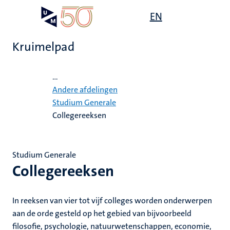
Overslaan
Open
EN
Search
My
en
UM
menu
on
naar
the
Kruimelpad
de
websit
inhoud
Home
gaan
...
ten
Andere afdelingen
tie
Studium Generale
Collegereeksen
ecentra
s
Studium Generale
en
Collegereeksen
In reeksen van vier tot vijf colleges worden onderwerpen
he
ie
aan de orde gesteld op het gebied van bijvoorbeeld
filosofie, psychologie, natuurwetenschappen, economie,