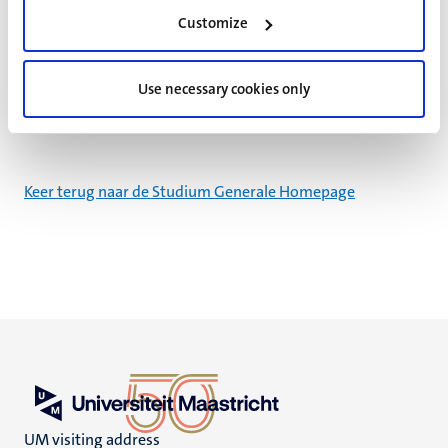
Liefde en dood: snijpunten
Customize
Use necessary cookies only
unpunt
Keer terug naar de Studium Generale Homepage
UM visiting address