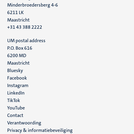
Minderbroedersberg 4-6
6211 LK
Maastricht
+31 43 388 2222
UM postal address
P.O. Box 616
6200 MD
Maastricht
Social
Bluesky
Facebook
media
Instagram
LinkedIn
TikTok
YouTube
Menu
Contact
Verantwoording
footer
Privacy & informatiebeveiliging