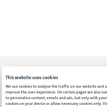
This website uses cookies
UM visiting address
We use cookies to analyse the traffic on our website and 
Minderbroedersberg 4-6
improve the user experience. On certain pages we also use
6211 LK
to personalise content, emails and ads, but only with your 
Maastricht
cookies on your device or allow necessary cookies only. V