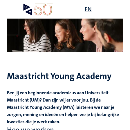
Overslaan
Open
EN
Search
My
en
UM
menu
on
naar
the
de
websit
inhoud
gaan
n
ek
Maastricht Young Academy
Ben jij een beginnende academicus aan Universiteit
Maastricht (UM)? Dan zijn wij er voor jou. Bij de
Maastricht Young Academy (MYA) luisteren we naar je
zorgen, mening en ideeën en helpen we je bij belangrijke
it
kwesties die je werk raken.
Hoe we werken