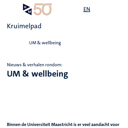
Overslaan
Open
EN
Search
My
en
UM
menu
on
naar
the
Kruimelpad
de
websit
inhoud
Home
gaan
UM & wellbeing
Nieuws & verhalen rondom:
UM & wellbeing
Binnen de Universiteit Maastricht is er veel aandacht voor