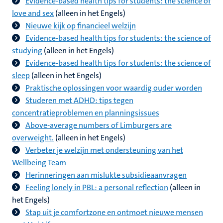
Evidence-based health tips for students: the science of
love and sex
(alleen in het Engels)
Nieuwe kijk op financieel welzijn
Evidence-based health tips for students: the science of
studying
(alleen in het Engels)
Evidence-based health tips for students: the science of
sleep
(alleen in het Engels)
Praktische oplossingen voor waardig ouder worden
Studeren met ADHD: tips tegen
concentratieproblemen en planningsissues
Above-average numbers of Limburgers are
overweight.
(alleen in het Engels)
Verbeter je welzijn met ondersteuning van het
Wellbeing Team
Herinneringen aan mislukte subsidieaanvragen
Feeling lonely in PBL: a personal reflection
(alleen in
het Engels)
Stap uit je comfortzone en ontmoet nieuwe mensen