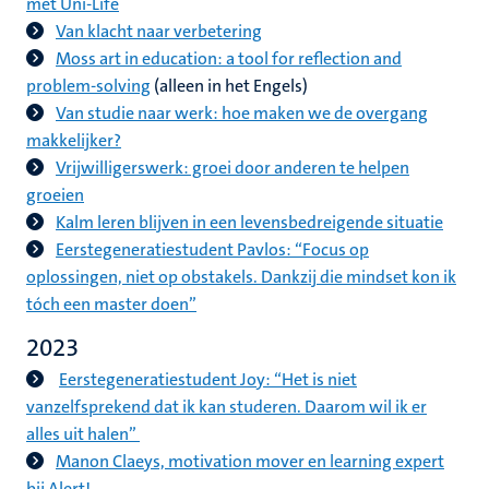
met Uni-Life
Van klacht naar verbetering
Moss art in education: a tool for reflection and
problem-solving
(alleen in het Engels)
Van studie naar werk: hoe maken we de overgang
makkelijker?
Vrijwilligerswerk: groei door anderen te helpen
groeien
Kalm leren blijven in een levensbedreigende situatie
Eerstegeneratiestudent Pavlos: “Focus op
oplossingen, niet op obstakels. Dankzij die mindset kon ik
tóch een master doen”
2023
Eerstegeneratiestudent Joy: “Het is niet
vanzelfsprekend dat ik kan studeren. Daarom wil ik er
alles uit halen”
Manon Claeys, motivation mover en learning expert
bij Alert!