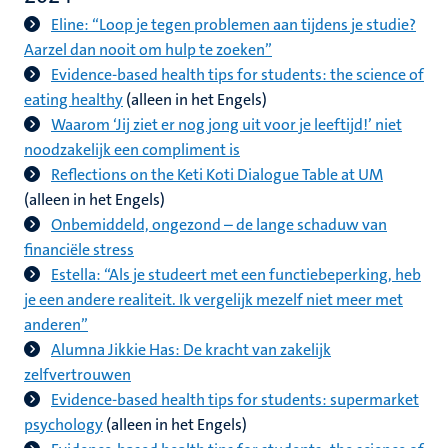
Eline: “Loop je tegen problemen aan tijdens je studie?
Aarzel dan nooit om hulp te zoeken”
Evidence-based health tips for students: the science of
eating healthy
(alleen in het Engels)
Waarom ‘Jij ziet er nog jong uit voor je leeftijd!’ niet
noodzakelijk een compliment is
Reflections on the Keti Koti Dialogue Table at UM
(alleen in het Engels)
Onbemiddeld, ongezond – de lange schaduw van
financiële stress
Estella: “Als je studeert met een functiebeperking, heb
je een andere realiteit. Ik vergelijk mezelf niet meer met
anderen”
Alumna Jikkie Has: De kracht van zakelijk
zelfvertrouwen
Evidence-based health tips for students: supermarket
psychology
(alleen in het Engels)