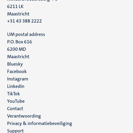
6211 LK
Maastricht
+31 43 388 2222
UM postal address
P.O. Box 616
6200 MD
Maastricht
Social
Bluesky
Facebook
media
Instagram
LinkedIn
TikTok
YouTube
Menu
Contact
Verantwoording
footer
Privacy & informatiebeveiliging
(NL)
Support