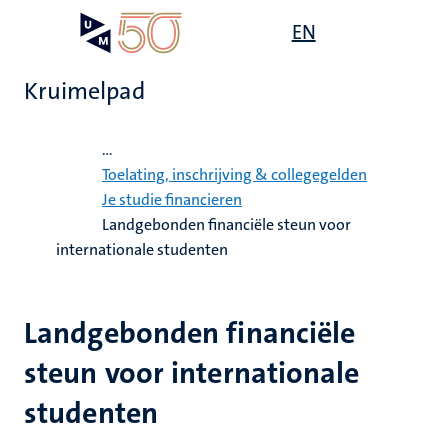
Overslaan
Open
EN
Search
My
en
UM
menu
on
naar
the
Kruimelpad
de
websit
inhoud
Home
gaan
...
g
Toelating, inschrijving & collegegelden
Je studie financieren
gen
Landgebonden financiële steun voor
ing
internationale studenten
,
elden
ing
Landgebonden financiële
euning
elden
steun voor internationale
ig
ing
studenten
en
ren