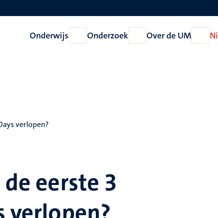
Onderwijs
Onderzoek
Over de UM
N
Open
Open
Open
Onderwijs
Onderzoek
Over
de
UM
 Days verlopen?
 de eerste 3
s verlopen?