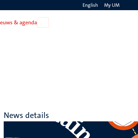
English
My UM
Search
ieuws & agenda
Open
on
Nieuws
the
&
agenda
websit
News details