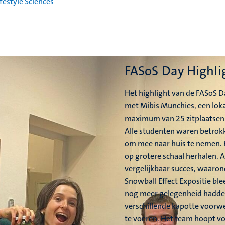
festyle Sciences
FASoS Day Highli
Het highlight van de FASoS 
met Mibis Munchies, een loka
maximum van 25 zitplaatsen 
Alle studenten waren betrok
om mee naar huis te nemen. 
op grotere schaal herhalen.
vergelijkbaar succes, waarond
Snowball Effect Expositie ble
nog meer gelegenheid hadden 
verschillende kapotte voorwe
te voeren. Het team hoopt vo