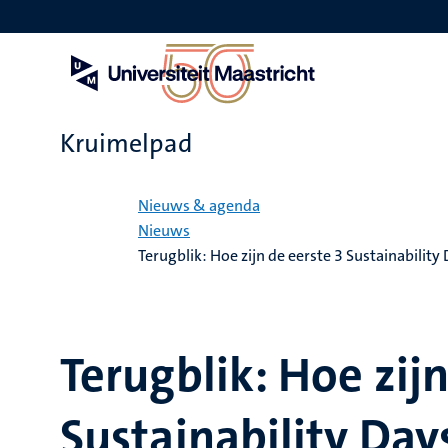
Overslaan
en
naar
de
inhoud
gaan
Kruimelpad
Home
Nieuws & agenda
Nieuws
Terugblik: Hoe zijn de eerste 3 Sustainability
Terugblik: Hoe zijn
Sustainability Day