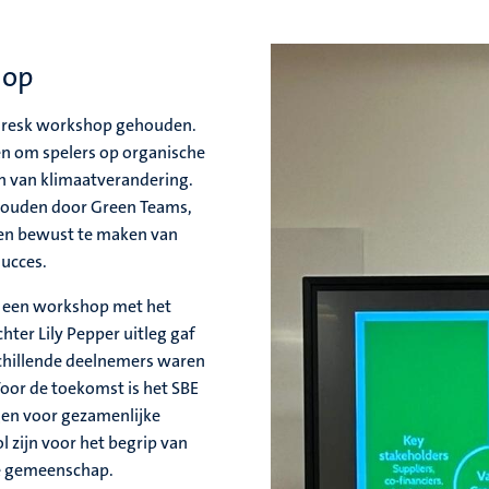
hop
e Fresk workshop gehouden.
pen om spelers op organische
n van klimaatverandering.
ehouden door Green Teams,
sen bewust te maken van
ucces.
 een workshop met het
ter Lily Pepper uitleg gaf
schillende deelnemers waren
oor de toekomst is het SBE
gen voor gezamenlijke
l zijn voor het begrip van
e gemeenschap.