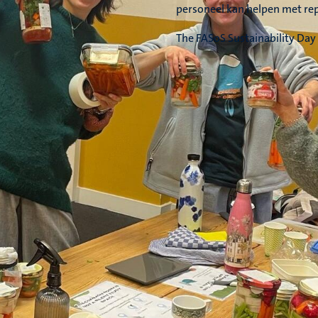
personeel kan helpen met rep
The FASoS Sustainability Day