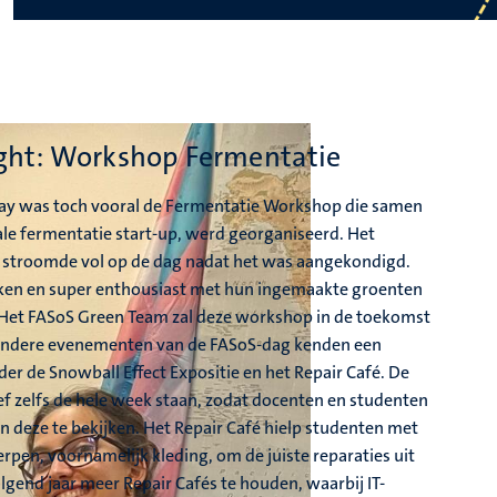
ght: Workshop Fermentatie
Day was toch vooral de Fermentatie Workshop die samen
le fermentatie start-up, werd georganiseerd. Het
stroomde vol op de dag nadat het was aangekondigd.
ken en super enthousiast met hun ingemaakte groenten
Het FASoS Green Team zal deze workshop in de toekomst
 Andere evenementen van de FASoS-dag kenden een
er de Snowball Effect Expositie en het Repair Café. De
ef zelfs de hele week staan, zodat docenten en studenten
deze te bekijken. Het Repair Café hielp studenten met
rpen, voornamelijk kleding, om de juiste reparaties uit
lgend jaar meer Repair Cafés te houden, waarbij IT-