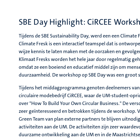
SBE Day Highlight: CiRCEE Works
Tijdens de SBE Sustainability Day, werd een een Climat
Climate Fresk is een interactief teamspel dat is ontwor
wijze kennis te laten maken met de oorzaken en gevolge
Klimaat Fresks worden het hele jaar door regelmatig g
omdat ze een boeiend en educatief middel zijn om men
duurzaamheid. De workshop op SBE Day was een groot s
Tijdens het middagprogramma genoten deelnemers van
circulaire modebedrijf CiRCEE, waar de UM-student-oprich
over "How To Build Your Own Circular Business." De ver
zeer geïnteresseerd en betrokken tijdens de workshop. V
Green Team van plan externe partners te blijven uitnodi
activiteiten aan de UM. De activiteiten zijn zeer waardevo
duurzame ontwikkeling aan de UM en in de Maastrichts