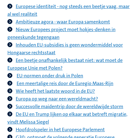
Europese identiteit - nog steeds een beetje vaag, maar
al wel realiteit
Ambitieuze agora - waar Europa samenkomt
Nieuw Europees project moet hokjes-denken in
geneeskunde tegengaan
Inhouden EU-subsidies is geen wondermiddel voor
Hongaarse rechtsstaat
Een beetje onafhankelijk bestaat niet: wat moet de
Europese Unie met Polen?
EU-normen onder druk in Polen
Een meertalige reis door de Euregio Maas-Rijn
Wie heeft het laatste woord in de EU?
Europa op weg naar een wereldmacht?
Succesvolle maidentrip door de wereldwijde storm
De EU en Trump lijken op elkaar wat betreft migratie,
vindt Melissa Siegel
Hoofdrolspeler in het Europese Parlement
G30: ontmoet de volgende generatie Europese