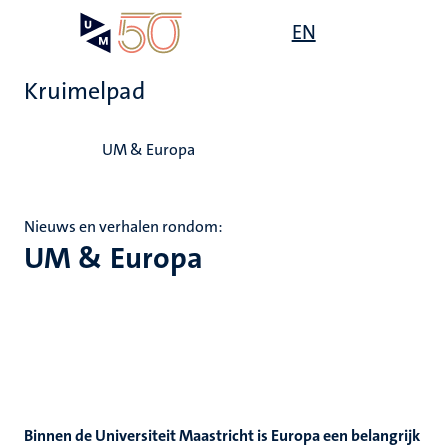
Overslaan
Open
EN
Search
My
en
UM
menu
on
naar
the
Kruimelpad
de
websit
inhoud
Home
gaan
UM & Europa
Nieuws en verhalen rondom:
UM & Europa
Binnen de Universiteit Maastricht is Europa een belangrijk