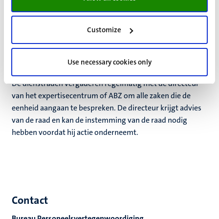
Dienstraden
Algemene Bestuurlijke Zaken (ABZ) en elk ander
expertisecentrum heeft een eigen dienstraad, met een
Customize
vergelijkbare status als een faculteitsraad. De dienstraden
bestaan uit medewerkers van de betreffende eenheden,
Use necessary cookies only
die door hun collega's zijn gekozen.
De dienstraden vergaderen regelmatig met de directeur
van het e
xpertisecentrum
of ABZ om alle zaken die de
eenheid aangaan te bespreken. De directeur krijgt advies
van de raad en kan de instemming van de raad nodig
hebben voordat hij actie onderneemt.
Contact
Bureau Personeelsvertegenwoordiging