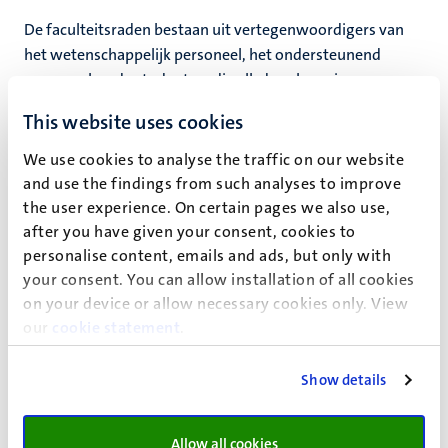
De faculteitsraden bestaan uit vertegenwoordigers van
het wetenschappelijk personeel, het ondersteunend
personeel en de studenten, die elk door hun eigen groep
aan de UM worden gekozen. Afgevaardigden van het
This website uses cookies
personeel hebben een zittingstermijn van twee jaar,
terwijl studenten een zittingstermijn van een jaar hebben.
We use cookies to analyse the traffic on our website
and use the findings from such analyses to improve
De faculteitsraden hebben;
the user experience. On certain pages we also use,
after you have given your consent, cookies to
instemmingsrecht op facultaire regelingen,
personalise content, emails and ads, but only with
onderdelen van de Onderwijs- en Examenregeling,
your consent. You can allow installation of all cookies
richtlijnen met betrekking tot onderwijs, onderzoek en
on your device or allow necessary cookies only. View
internationalisering;
our
cookie statement
.
adviesrecht over zaken als de benoeming van
hoogleraren en de facultaire begroting.
Show details
Allow all cookies