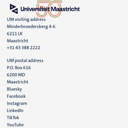
UM visiting address
Minderbroedersberg 4-6
6211 LK
Maastricht
+31 43 388 2222
UM postal address
P.O. Box 616
6200 MD
Maastricht
Social
Bluesky
Facebook
media
Instagram
LinkedIn
TikTok
YouTube