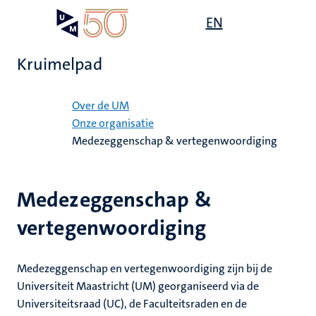
Overslaan
Open
EN
Search
My
en
UM
menu
on
naar
the
Kruimelpad
de
websit
inhoud
Home
gaan
Over de UM
ten
ngen
Onze organisatie
tie
Medezeggenschap & vertegenwoordiging
ecentra
teitsraad
s
Medezeggenschap &
en
vertegenwoordiging
Medezeggenschap en vertegenwoordiging zijn bij de
Universiteit Maastricht (UM) georganiseerd via de
Universiteitsraad (UC), de Faculteitsraden en de