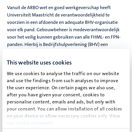
Vanuit de ARBO wet en goed werkgeverschap heeft
Universiteit Maastricht de verantwoordelijkheid te
rkingen
voorzien in een afdoende en adequate BHV-organisatie
voor elk pand. Gebouwbeheer is medeverantwoordelijk
voor het veilig kunnen gebruiken van alle FHML- en FPN-
panden. Hierbij is Bedrijfshulpverlening (BHV) een
genschap
belangrijk aspect.
This website uses cookies
BHV is de interne organisatie die bij een
incident/calamiteit opgeroepen kan worden middels
We use cookies to analyse the traffic on our website
1333/043-3875566.
and use the findings from such analyses to improve
the user experience. On certain pages we also use,
De BHV-ers staan onder leiding van het Hoofd BHV die
after you have given your consent, cookies to
tevens gebouwbeheerder is. In samenwerking met HBS,
personalise content, emails and ads, but only with
faciliteert Facility Services in alle aspecten rondom de
your consent. You can allow installation of all cookies
BHV-organisatie.
on your device or allow necessary cookies only. View
our
cookie statement
.
Voor meer informatie over BHV of wil je als BHV-er aan de