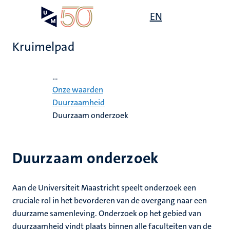
Overslaan
Open
EN
Search
My
en
UM
menu
on
naar
the
Kruimelpad
de
websit
inhoud
Home
gaan
...
it,
ility
Onze waarden
tie
ardigheid
Duurzaamheid
Duurzaam onderzoek
mheid
s
n
Duurzaam onderzoek
en
d
Aan de Universiteit Maastricht speelt onderzoek een
cruciale rol in het bevorderen van de overgang naar een
js
duurzame samenleving. Onderzoek op het gebied van
duurzaamheid vindt plaats binnen alle faculteiten van de