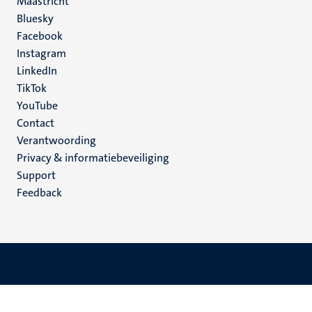
Maastricht
Social
Bluesky
Facebook
media
Instagram
LinkedIn
TikTok
YouTube
Menu
Contact
Verantwoording
footer
Privacy & informatiebeveiliging
(NL)
Support
Feedback