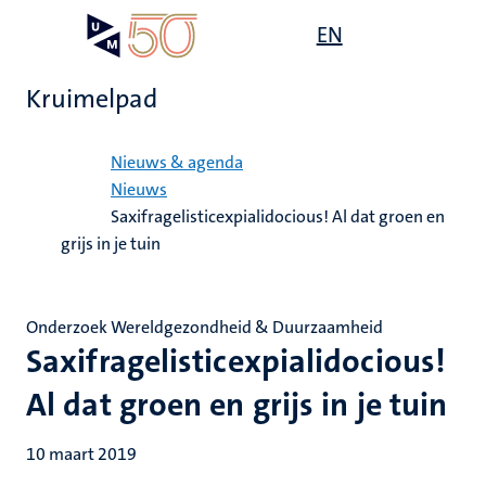
Overslaan
Open
EN
Search
My
en
UM
menu
on
naar
the
Kruimelpad
de
websit
inhoud
Home
gaan
Nieuws & agenda
Nieuws
Saxifragelisticexpialidocious! Al dat groen en
grijs in je tuin
Onderzoek Wereldgezondheid & Duurzaamheid
Saxifragelisticexpialidocious!
Al dat groen en grijs in je tuin
10 maart 2019