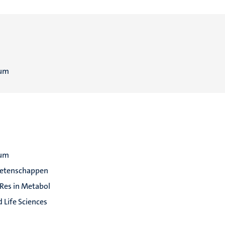
rum
rum
etenschappen
 Res in Metabol
 Life Sciences