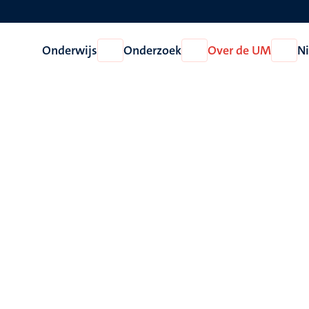
Onderwijs
Onderzoek
Over de UM
N
Open
Open
Open
Onderwijs
Onderzoek
Over
de
UM