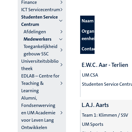
niveau
Finance
ICT Servicecentrum
4
Studenten Service
Naam
Nederlands
Centrum
Organisatie
Afdelingen
(NL)
eenheid
Medewerkers
Toegankelijkheid
Contactgegevens
gebouw SSC
Universiteitsbiblio
E.W.C. Aar - Terlien
theek
UM CSA
EDLAB – Centre for
Teaching &
Studenten Service Cent
Learning
Alumni,
L.A.J. Aarts
Fondsenwerving
en UM Academie
Team 1: Klimmen / SSV
voor Leven Lang
UM Sports
Ontwikkelen