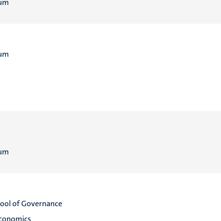
rum
rum
rum
hool of Governance
Economics