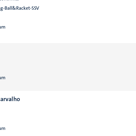
ng-Ball&Racket-SSV
rum
rum
Carvalho
rum