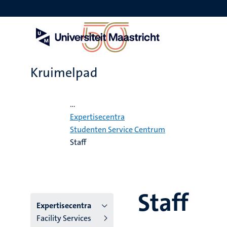
Overslaan
en
naar
de
inhoud
gaan
Kruimelpad
Home
...
Expertisecentra
Studenten Service Centrum
Staff
Staff
Hoofmenu
Expertisecentra
Facility Services