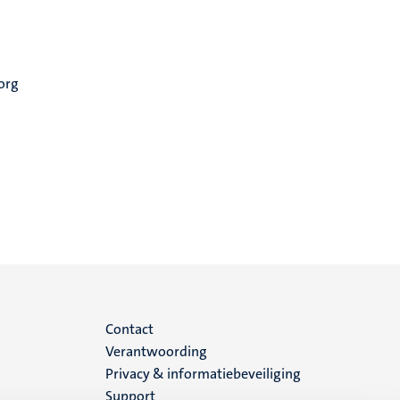
Zorg
Menu
Contact
Verantwoording
footer
Privacy & informatiebeveiliging
Support