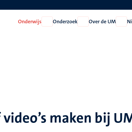
Onderwijs
Onderzoek
Over de UM
N
Open
Open
Open
Onderwijs
Onderzoek
Over
de
UM
f video’s maken bij U