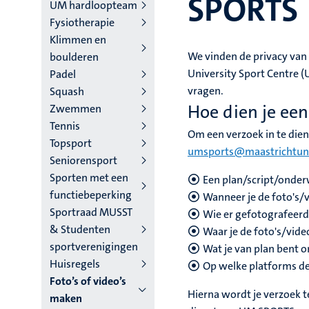
SPORTS
niveau
UM hardloopteam
Fysiotherapie
4
Klimmen en
Nederlands
We vinden de privacy van o
boulderen
University Sport Centre 
Padel
(NL)
vragen.
Squash
Hoe dien je een
Zwemmen
Tennis
Om een verzoek in te dien
Topsport
umsports@maastrichtuniv
Seniorensport
Sporten met een
Een plan/script/onder
functiebeperking
Wanneer je de foto's/
Sportraad MUSST
Wie er gefotografeer
& Studenten
Waar je de foto's/vide
sportverenigingen
Wat je van plan bent 
Huisregels
Op welke platforms de
Foto’s of video’s
Hierna wordt je verzoek 
maken