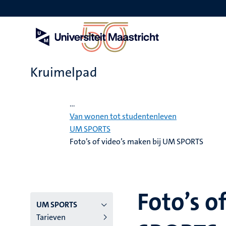
Overslaan
en
naar
de
inhoud
gaan
Kruimelpad
Home
...
Van wonen tot studentenleven
UM SPORTS
Foto’s of video’s maken bij UM SPORTS
Foto’s o
Hoofmenu
UM SPORTS
Tarieven