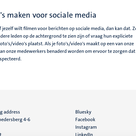
o's maken voor sociale media
of jezelf wilt filmen voor berichten op sociale media, dan kan dat. 
dere leden op de achtergrond te zien zijn of vraag hun expliciete
to's/video's plaatst. Als je foto's/video's maakt op een van onze
n van onze medewerkers benaderd worden om ervoor te zorgen dat
especteerd.
ng address
Social
Bluesky
edersberg 4-6
Facebook
media
Instagram
t
LinkedIn