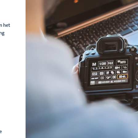
n het
ing
e