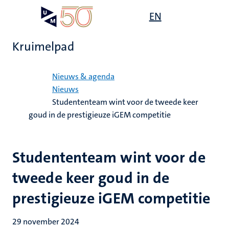
Overslaan
Open
EN
Search
My
en
UM
menu
on
naar
the
Kruimelpad
de
websit
inhoud
Home
gaan
Nieuws & agenda
Nieuws
Studententeam wint voor de tweede keer
goud in de prestigieuze iGEM competitie
Studententeam wint voor de
tweede keer goud in de
prestigieuze iGEM competitie
29 november 2024