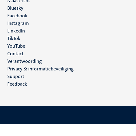
Maastricht
Social
Bluesky
Facebook
media
Instagram
LinkedIn
TikTok
YouTube
Menu
Contact
Verantwoording
footer
Privacy & informatiebeveiliging
(NL)
Support
Feedback