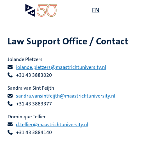
Overslaan
Open
EN
Search
My
en
UM
menu
on
naar
the
de
websit
inhoud
Law Support Office / Contact
gaan
ten
js
grecht
Jolande Pletzers
tie
e
jolande.pletzers@maastrichtuniversity.nl
s
n
ecentra
+31 43 3883020
s
Sandra van Sint Feijth
ek
agen
en
sandra.vansintfeijth@maastrichtuniversity.nl
+31 43 3883377
itsgroepen
ionaal
Dominique Tellier
leerdheid
echt
d.tellier@maastrichtuniversity.nl
+31 43 3884140