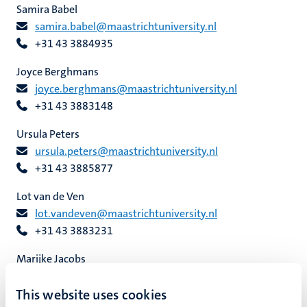
echt
Samira Babel
ing
samira.babel@maastrichtuniversity.nl
ht
rkingen
+31 43 3884935
ogie
Joyce Berghmans
joyce.berghmans@maastrichtuniversity.nl
+31 43 3883148
genschap
Ursula Peters
ursula.peters@maastrichtuniversity.nl
+31 43 3885877
Lot van de Ven
lot.vandeven@maastrichtuniversity.nl
+31 43 3883231
Marijke Jacobs
marijke.jacobs@maastrichtuniversity.nl
This website uses cookies
+31 43 3881342