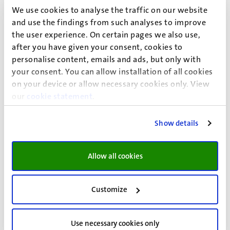
We use cookies to analyse the traffic on our website
and use the findings from such analyses to improve
the user experience. On certain pages we also use,
after you have given your consent, cookies to
personalise content, emails and ads, but only with
your consent. You can allow installation of all cookies
Bezoekadres:
on your device or allow necessary cookies only. View
Bouillonstraat 1-3
our
cookie statement
.
6211 LH Maastricht
Kamer B0.105/ B0.107
Show details
Postadres​:
Universiteit Maastricht
Allow all cookies
Faculteit der Rechtsgeleerdheid
Capaciteitsgroep Privaatrecht
Postbus 616
Customize
6200 MD Maastricht
Use necessary cookies only
Openingstijden: