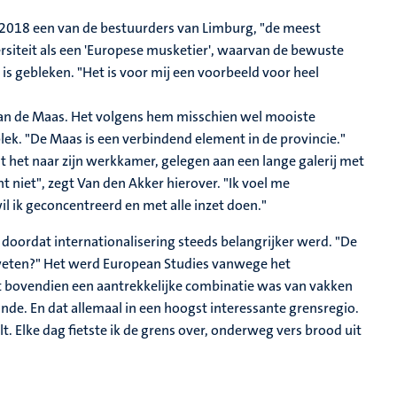
s 2018 een van de bestuurders van Limburg, "de meest
ersiteit als een 'Europese musketier', waarvan de bewuste
s gebleken. "Het is voor mij een voorbeeld voor heel
aan de Maas. Het volgens hem misschien wel mooiste
lek. "De Maas is een verbindend element in de provincie."
t het naar zijn werkkamer, gelegen aan een lange galerij met
 niet", zegt Van den Akker hierover. "Ik voel me
l ik geconcentreerd en met alle inzet doen."
 doordat internationalisering steeds belangrijker werd. "De
 weten?" Het werd European Studies vanwege het
t bovendien een aantrekkelijke combinatie was van vakken
unde. En dat allemaal in een hoogst interessante grensregio.
t. Elke dag fietste ik de grens over, onderweg vers brood uit