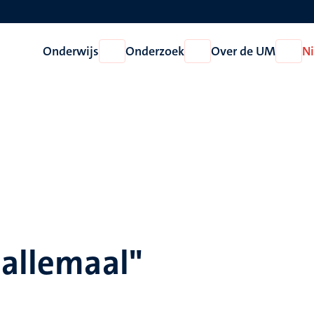
Onderwijs
Onderzoek
Over de UM
N
Open
Open
Open
Onderwijs
Onderzoek
Over
de
UM
 allemaal"