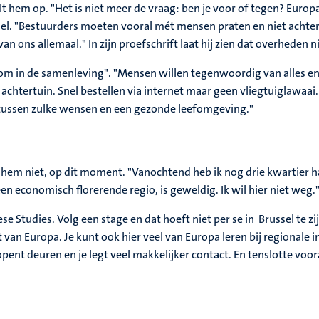
alt hem op. "Het is niet meer de vraag: ben je voor of tegen? Europa
ndel. "Bestuurders moeten vooral mét mensen praten en niet acht
van ons allemaal." In zijn proefschrift laat hij zien dat overheden 
om in de samenleving". "Mensen willen tegenwoordig van alles en
htertuin. Snel bestellen via internet maar geen vliegtuiglawaai. 
 tussen zulke wensen en een gezonde leefomgeving."
ekt hem niet, op dit moment. "Vanochtend heb ik nog drie kwartier
n economisch florerende regio, is geweldig. Ik wil hier niet weg.
Studies. Volg een stage en dat hoeft niet per se in Brussel te zi
t van Europa. Je kunt ook hier veel van Europa leren bij regionale
opent deuren en je legt veel makkelijker contact. En tenslotte voora