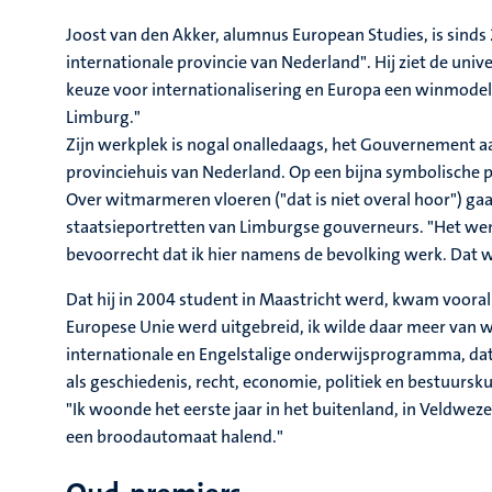
Joost van den Akker, alumnus European Studies, is sind
internationale provincie van Nederland". Hij ziet de univ
keuze voor internationalisering en Europa een winmodel i
Limburg."
Zijn werkplek is nogal onalledaags, het Gouvernement 
provinciehuis van Nederland. Op een bijna symbolische p
Over witmarmeren vloeren ("dat is niet overal hoor") gaa
staatsieportretten van Limburgse gouverneurs. "Het went
bevoorrecht dat ik hier namens de bevolking werk. Dat wi
Dat hij in 2004 student in Maastricht werd, kwam vooral
Europese Unie werd uitgebreid, ik wilde daar meer van
internationale en Engelstalige onderwijsprogramma, da
als geschiedenis, recht, economie, politiek en bestuursk
"Ik woonde het eerste jaar in het buitenland, in Veldwezel
een broodautomaat halend."