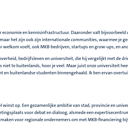
 economie en kennisinfrastructuur. Daaronder valt bijvoorbeeld 
en, maar het zijn ook zijn internationale communities, waarmee j
aar welkom voelt, ook MKB-bedrijven, startups en grow-ups, en an
erheid, bedrijfsleven en universiteit, die hij vergelijkt met de 
s niet te buitenlands, hoor je veel. Maar juist onze universiteit he
t en buitenlandse studenten binnengehaald. Ik ben ervan overtuig
el winst op. Een gezamenlijke ambitie van stad, provincie en univ
etingsplaats voor debat en dialoog, alsmede een expertisecentrum
ker maken voor regionale ondernemers om met MKB-financiering bij