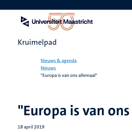
Overslaan
en
naar
de
inhoud
gaan
Kruimelpad
Home
Nieuws & agenda
Nieuws
"Europa is van ons allemaal"
"Europa is van ons
18 april 2019