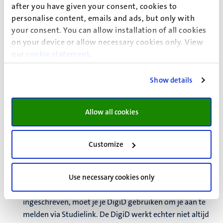
opleiding.
after you have given your consent, cookies to
personalise content, emails and ads, but only with
your consent. You can allow installation of all cookies
Aanvullende informatie voor je
on your device or allow necessary cookies only. View
our
cookie statement
.
aanmelding
Op de volgende pagina's vind je informatie over
Show details
verschillende onderdelen van je aanmelding:
Dossierkosten
Allow all cookies
De meeste aanvragers die hun vooropleiding in een
niet-EU/EER-land hebben gedaan, moeten
administratiekosten betalen om de kosten van de
Customize
diplomawaardering te dekken.
Je bestaande DigiD gebruiken vanuit
het buitenland
Use necessary cookies only
Als je als inwoner van een Nederlandse gemeente staat
ingeschreven, moet je je DigiD gebruiken om je aan te
melden via Studielink. De DigiD werkt echter niet altijd