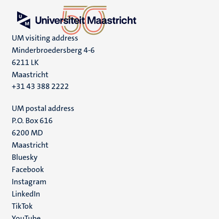
UM visiting address
Minderbroedersberg 4-6
6211 LK
Maastricht
+31 43 388 2222
UM postal address
P.O. Box 616
6200 MD
Maastricht
Social
Bluesky
Facebook
media
Instagram
LinkedIn
TikTok
YouTube