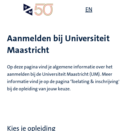
Overslaan
Open
EN
Search
My
en
UM
menu
on
naar
the
de
websit
inhoud
Aanmelden bij Universiteit
gaan
Maastricht
g
gen
ing
Op deze pagina vind je algemene informatie over het
aanmelden bij de Universiteit Maastricht (UM). Meer
informatie vind je op de pagina 'Toelating & inschrijving'
,
elden
ing
bij de opleiding van jouw keuze.
euning
elden
ig
ing
en
Kies je opleiding
ren