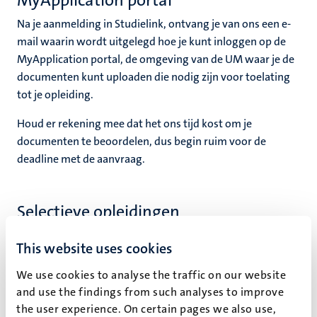
MyApplication portal
Na je aanmelding in Studielink, ontvang je van ons een e-
mail waarin wordt uitgelegd hoe je kunt inloggen op de
MyApplication portal, de omgeving van de UM waar je de
documenten kunt uploaden die nodig zijn voor toelating
tot je opleiding.
Houd er rekening mee dat het ons tijd kost om je
documenten te beoordelen, dus begin ruim voor de
deadline met de aanvraag.
Selectieve opleidingen
Sommige opleidingen hebben een selectieprocedure.
This website uses cookies
Bekijk ons overzicht van
vrije instroom, selectieve en
numerus fixus bacheloropleidingen
. Om erachter te
We use cookies to analyse the traffic on our website
komen of jouw masteropleiding een selectieprocedure
and use the findings from such analyses to improve
heeft, ga je naar de webpagina van de specifieke
the user experience. On certain pages we also use,