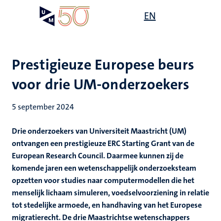
Overslaan
Open
EN
Search
My
en
UM
menu
on
naar
the
de
websit
inhoud
Prestigieuze Europese beurs
gaan
voor drie UM-onderzoekers
5 september 2024
Drie onderzoekers van Universiteit Maastricht (UM)
ontvangen een prestigieuze ERC Starting Grant van de
European Research Council. Daarmee kunnen zij de
komende jaren een wetenschappelijk onderzoeksteam
opzetten voor studies naar computermodellen die het
menselijk lichaam simuleren, voedselvoorziening in relatie
tot stedelijke armoede, en handhaving van het Europese
migratierecht. De drie Maastrichtse wetenschappers