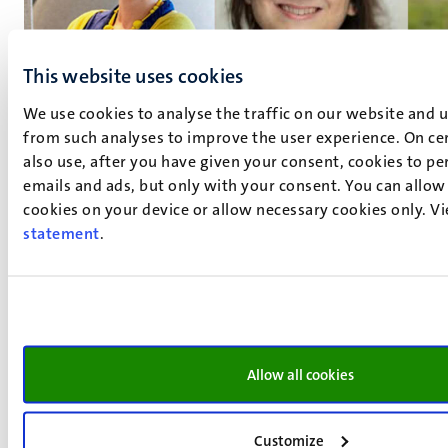
This website uses cookies
We use cookies to analyse the traffic on our website and u
from such analyses to improve the user experience. On ce
Open bijschrift
also use, after you have given your consent, cookies to pe
emails and ads, but only with your consent. You can allow i
Aurélie Carlier, Lilian Tsourdi en Filippo Oncini
cookies on your device or allow necessary cookies only. V
statement
.
News details
Allow all cookies
Faculty of Health, Medicine and Life Sciences
Faculty of Law
Customize