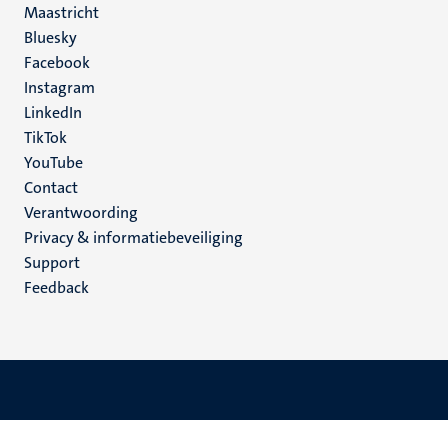
Maastricht
Social
Bluesky
Facebook
media
Instagram
LinkedIn
TikTok
YouTube
Menu
Contact
Verantwoording
footer
Privacy & informatiebeveiliging
(NL)
Support
Feedback