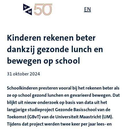
Overslaan
Open
EN
Search
My
en
UM
menu
on
naar
the
de
websit
inhoud
Kinderen rekenen beter
gaan
dankzij gezonde lunch en
bewegen op school
31 oktober 2024
Schoolkinderen presteren vooral bij het rekenen beter als
ze op school gezond lunchen en gevarieerd bewegen. Dat
blijkt uit nieuw onderzoek op basis van data uit het
langjarige studieproject Gezonde Basisschool van de
Toekomst (GBvT) van de Universiteit Maastricht (UM).
Tijdens dat project werden twee keer per jaar lees- en