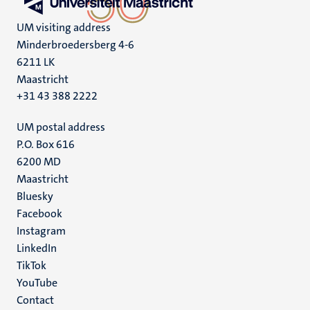
UM visiting address
Minderbroedersberg 4-6
6211 LK
Maastricht
+31 43 388 2222
UM postal address
P.O. Box 616
6200 MD
Maastricht
Social
Bluesky
Facebook
media
Instagram
LinkedIn
TikTok
YouTube
Menu
Contact