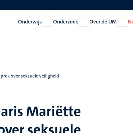
Onderwijs
Onderzoek
Over de UM
N
Open
Open
Open
Onderwijs
Onderzoek
Over
de
UM
rek over seksuele veiligheid
ris Mariëtte
over seksuele