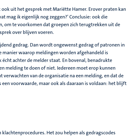
k ook uit het gesprek met Mariëtte Hamer. Erover praten kan
wat mag ik eigenlijk nog zeggen?’ Conclusie: ook die
n, om te voorkomen dat groepen zich terugtrekken uit de
sprek over blijven voeren.
rijdend gedrag. Dan wordt ongewenst gedrag of patronen in
De manier waarop meldingen worden afgehandeld is
k écht achter de melder staat. En bovenal, benadrukte
een melding te doen of niet. Iedereen moet erop kunnen
unt verwachten van de organisatie na een melding, en dat de
is een voorwaarde, maar ook als daaraan is voldaan: het blijft
 en klachtenprocedures. Het zou helpen als gedragscodes