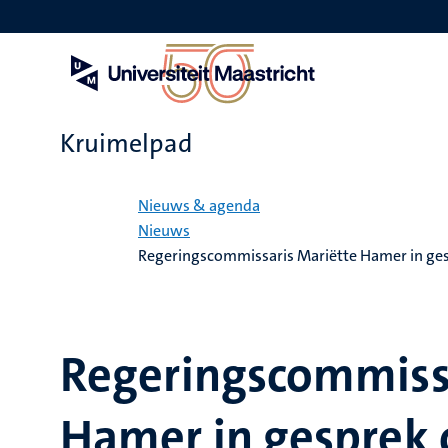
Overslaan
en
naar
de
inhoud
gaan
Kruimelpad
Home
Nieuws & agenda
Nieuws
Regeringscommissaris Mariëtte Hamer in gesp
Regeringscommissa
Hamer in gesprek 