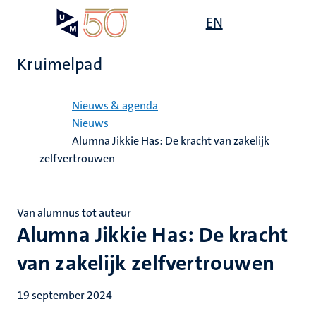
Overslaan
Open
EN
Search
My
en
UM
menu
on
naar
the
Kruimelpad
de
websit
inhoud
Home
gaan
Nieuws & agenda
Nieuws
Alumna Jikkie Has: De kracht van zakelijk
zelfvertrouwen
Van alumnus tot auteur
Alumna Jikkie Has: De kracht
van zakelijk zelfvertrouwen
19 september 2024