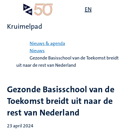
Overslaan
Open
EN
Search
My
en
UM
menu
on
naar
the
Kruimelpad
de
websit
inhoud
Home
gaan
Nieuws & agenda
Nieuws
Gezonde Basisschool van de Toekomst breidt
uit naar de rest van Nederland
Gezonde Basisschool van de
Toekomst breidt uit naar de
rest van Nederland
23 april 2024