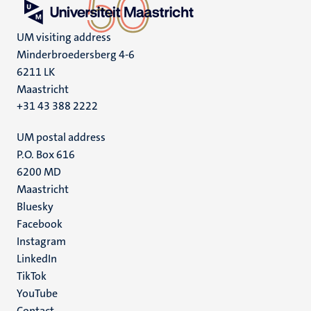
UM visiting address
Minderbroedersberg 4-6
6211 LK
Maastricht
+31 43 388 2222
UM postal address
P.O. Box 616
6200 MD
Maastricht
Social
Bluesky
Facebook
media
Instagram
LinkedIn
TikTok
YouTube
Contact