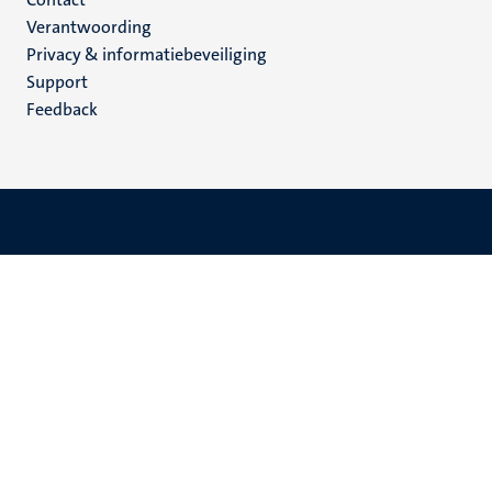
Menu
Verantwoording
footer
Privacy & informatiebeveiliging
(NL)
Support
Feedback