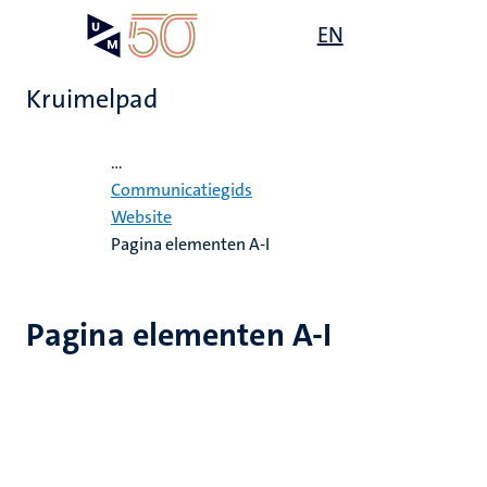
Overslaan
Open
EN
Search
My
en
UM
menu
on
naar
the
Kruimelpad
de
websit
inhoud
Home
gaan
...
Communicatiegids
Website
Pagina elementen A-I
Pagina elementen A-I