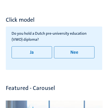
naar
naar
de
de
vorige
volgende
dia
dia
Click model
Do you hold a Dutch pre-university education
(VWO) diploma?
Ja
Nee
Featured - Carousel