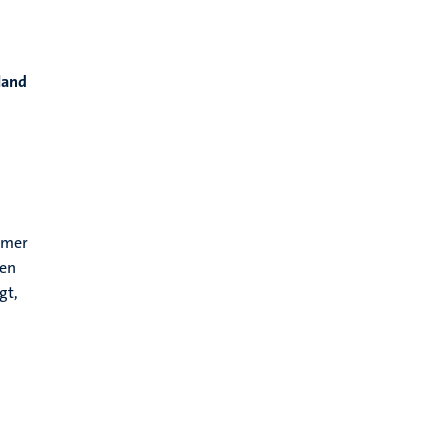
land
ummer
 en
gt,