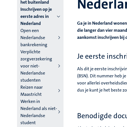
Nederla
niveau
het buitenland
Inschrijven op je
4
eerste adres in
Nederlands
Ga je in Nederland wonen 
Nederland
die langer dan vier maan
Open een
(NL)
aankomst inschrijven bij 
Nederlandse
bankrekening
Verplichte
Je eerste inschr
zorgverzekering
voor niet-
Als dit je eerste inschri
Nederlandse
(BSN). Dit nummer heb je
studenten
voor allerlei overheidsdi
Reizen naar
dus je kunt je het beste zo
Maastricht
Werken in
Nederland als niet-
Benodigde docu
Nederlandse
student