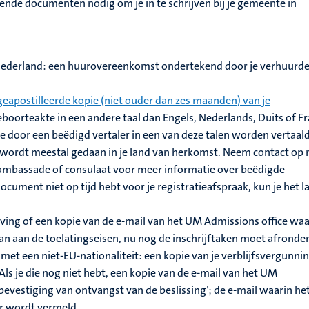
gende documenten nodig om je in te schrijven bij je gemeente in
n Nederland: een huurovereenkomst ondertekend door je verhuurde
geapostilleerde kopie (niet ouder dan zes maanden) van je
 geboorteakte in een andere taal dan Engels, Nederlands, Duits of F
e door een beëdigd vertaler in een van deze talen worden vertaal
le wordt meestal gedaan in je land van herkomst. Neem contact op
 ambassade of consulaat voor meer informatie over beëdigde
 document niet op tijd hebt voor je registratieafspraak, kun je het l
ving of een kopie van de e-mail van het UM Admissions office waa
an aan de toelatingseisen, nu nog de inschrijftaken moet afronde
met een niet-EU-nationaliteit: een kopie van je verblijfsvergunni
 Als je die nog niet hebt, een kopie van de e-mail van het UM
evestiging van ontvangst van de beslissing’; de e-mail waarin he
 wordt vermeld.