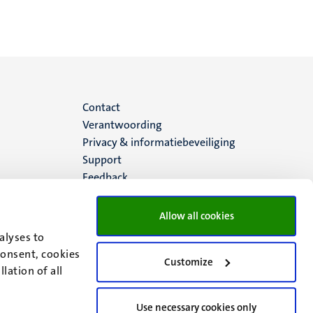
Menu
Contact
Verantwoording
footer
Privacy & informatiebeveiliging
Support
(NL)
Feedback
Allow all cookies
alyses to
consent, cookies
Customize
lation of all
Use necessary cookies only