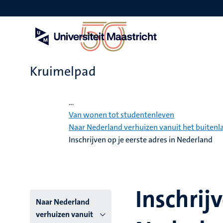
Overslaan
en
naar
de
inhoud
gaan
Kruimelpad
Home
...
Van wonen tot studentenleven
Naar Nederland verhuizen vanuit het buitenl
Inschrijven op je eerste adres in Nederland
Inschrij
Hoofmenu
Naar Nederland
verhuizen vanuit