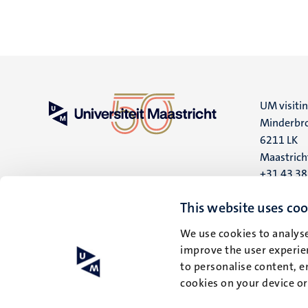
UM visiti
Minderbro
6211 LK
Maastrich
+31 43 3
UM postal
This website uses coo
P.O. Box 6
We use cookies to analyse
6200 MD
improve the user experien
Maastrich
to personalise content, e
cookies on your device o