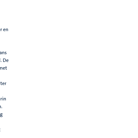
r en
rans
d. De
 met
ater
rin
n.
ng
t