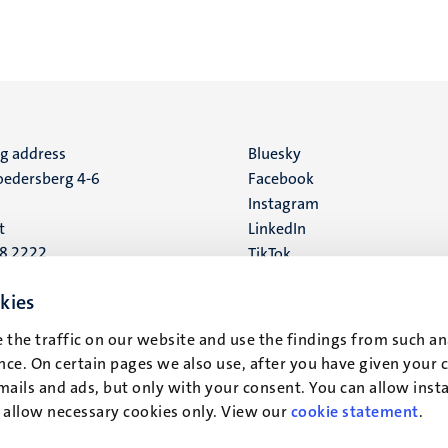
ng address
Social
Bluesky
edersberg 4-6
Facebook
media
Instagram
t
LinkedIn
88 2222
TikTok
YouTube
 address
kies
16
 the traffic on our website and use the findings from such an
ce. On certain pages we also use, after you have given your 
t
mails and ads, but only with your consent. You can allow instal
r allow necessary cookies only. View our
cookie statement
.