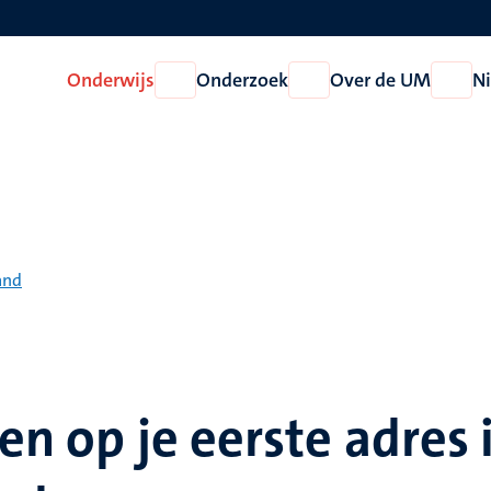
Onderwijs
Onderzoek
Over de UM
N
Open
Open
Open
Onderwijs
Onderzoek
Over
de
UM
and
ven op je eerste adres 