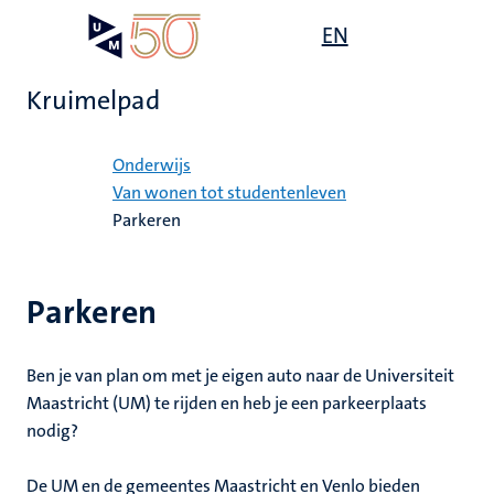
Overslaan
Open
EN
Search
My
en
UM
menu
on
naar
the
Kruimelpad
de
websit
inhoud
Home
gaan
Onderwijs
mte
Van wonen tot studentenleven
Parkeren
gen
ht
Parkeren
,
ing
euning
Ben je van plan om met je eigen auto naar de Universiteit
elden
Maastricht (UM) te rijden en heb je een parkeerplaats
ing
nodig?
en
De UM en de gemeentes Maastricht en Venlo bieden