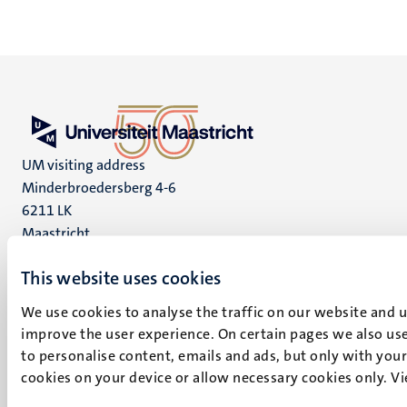
UM visiting address
Minderbroedersberg 4-6
6211 LK
Maastricht
+31 43 388 2222
This website uses cookies
UM postal address
We use cookies to analyse the traffic on our website and 
P.O. Box 616
improve the user experience. On certain pages we also use
6200 MD
to personalise content, emails and ads, but only with your 
Maastricht
cookies on your device or allow necessary cookies only. V
Social
Bluesky