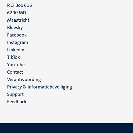
P.O. Box 616
6200 MD
Maastricht
Social
Bluesky
Facebook
media
Instagram
LinkedIn
TikTok
YouTube
Menu
Contact
Verantwoording
footer
Privacy & informatiebeveiliging
(NL)
Support
Feedback