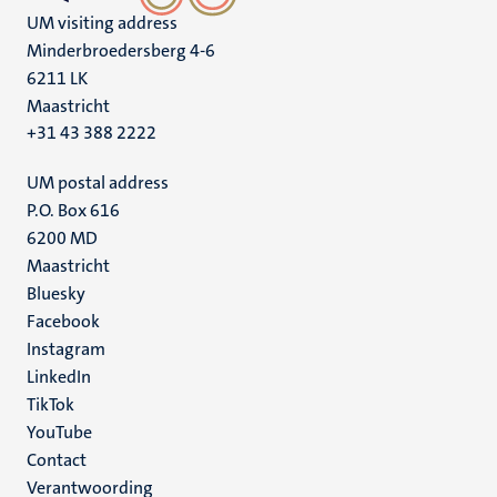
UM visiting address
Minderbroedersberg 4-6
6211 LK
Maastricht
+31 43 388 2222
UM postal address
P.O. Box 616
6200 MD
Maastricht
Social
Bluesky
Facebook
media
Instagram
LinkedIn
TikTok
YouTube
Menu
Contact
Verantwoording