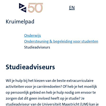
Overslaan
Open
EN
Search
My
en
UM
menu
on
naar
the
Kruimelpad
de
websit
inhoud
Home
gaan
Onderwijs
Ondersteuning & begeleiding voor studenten
Studieadviseurs
gen
Studieadviseurs
,
ing
nwelzijn
euning
Wil je hulp bij het kiezen van de beste extracurriculaire
elden
activiteiten voor je carrièredoelen? Of heb je het moeilijk
ing
op persoonlijk gebied en heb je hulp nodig om ervoor te
y
zorgen dat dit geen invloed heeft op je studie? Je
en
studieadviseur van de Universiteit Maastricht (UM) kan je