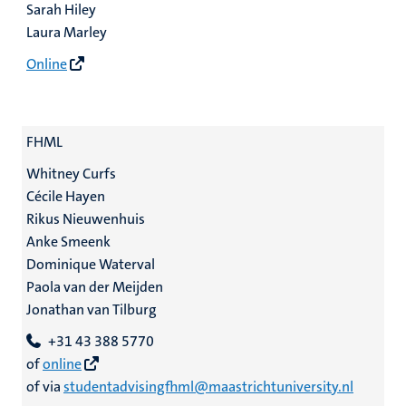
Sarah Hiley
Laura Marley
Online
FHML
Whitney Curfs
Cécile Hayen
Rikus Nieuwenhuis
Anke Smeenk
Dominique Waterval
Paola van der Meijden
Jonathan van Tilburg
+31 43 388 5770
of
online
of via
studentadvisingfhml@maastrichtuniversity.nl