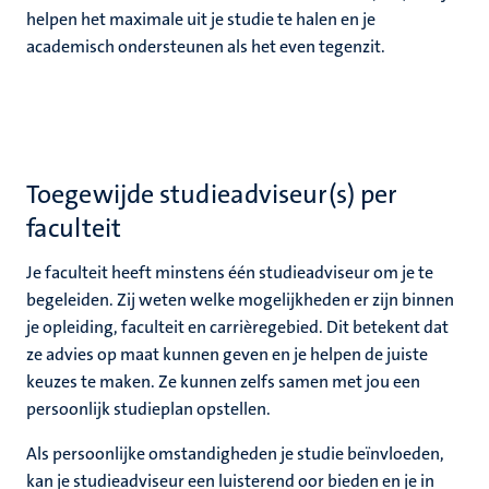
nleven
helpen het maximale uit je studie te halen en je
academisch ondersteunen als het even tegenzit.
euning
ionale
n
en
Toegewijde studieadviseur(s) per
faculteit
nd
Je faculteit heeft minstens één studieadviseur om je te
begeleiden. Zij weten welke mogelijkheden er zijn binnen
je opleiding, faculteit en carrièregebied. Dit betekent dat
d
en
ze advies op maat kunnen geven en je helpen de juiste
nts
keuzes te maken. Ze kunnen zelfs samen met jou een
persoonlijk studieplan opstellen.
Als persoonlijke omstandigheden je studie beïnvloeden,
kan je studieadviseur een luisterend oor bieden en je in