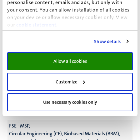
ma@maastrichtuniversity.nl
(masters)
personalise content, emails and ads, but only with
your consent. You can allow installation of all cookies
FSE - DACS
on your device or allow necessary cookies only. View
our
cookie statement
.
Wendy Brandt
Tessa Fox
Eva Knip
Show details
+31 43 388 3454
+31 43 388 5361
Allow all cookies
dacs-counsellors@maastrichtuniversity.nl
Maak een afspraak
Customize
FSE - EDLAB
Use necessary cookies only
FSE - MSP,
Circular Engineering (CE), Biobased Materials (BBM),