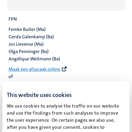
FPN
Femke Buiter (Ma)
Gerda Galenkamp (Ba)
Jos Lievense (Ma)
Olga Penninger (Ba)
Angélique Weitmann (Ba)
Maak een afspraak online
of
fpn-studyadvisers-
ba@maastrichtuniversity.nl
(bachelor Psychology)
This website uses cookies
fpn-studyadvisers-bs@maastrichtuniversity.nl
We use cookies to analyse the traffic on our website
(bachelor Brain Science)
and use the findings from such analyses to improve
the user experience. On certain pages we also use,
fpn-studyadvisers-
after you have given your consent, cookies to