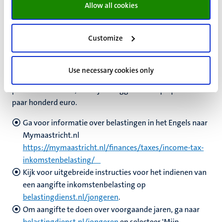
Allow all cookies
belastingteruggave. De Nederlandse aangifteperiode
loopt van 1 maart tot 1 mei. Als je je aangifte vóór 1 april
indient, zou je je teruggave vóór 1 juli moeten
Customize
ontvangen.
Je kunt aangifte doen over de afgelopen vijf jaar. Zorg
Use necessary cookies only
ervoor dat je aangifte doet voor elk jaar dat je een
parttime baan had, want je teruggave kan oplopen tot een
paar honderd euro.
Ga voor informatie over belastingen in het Engels naar
Mymaastricht.nl
https://mymaastricht.nl/finances/taxes/income-tax-
inkomstenbelasting/
Kijk voor uitgebreide instructies voor het indienen van
een aangifte inkomstenbelasting op
belastingdienst.nl/jongeren
.
Om aangifte te doen over voorgaande jaren, ga naar
belastingdienst.nl/jongeren
en selecteer 'Mijn