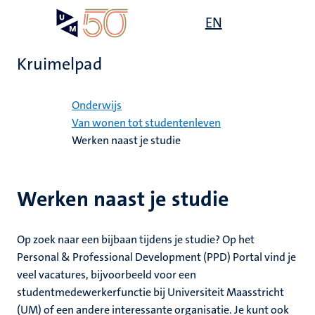
Overslaan
Open
EN
Search
My
en
UM
menu
on
naar
the
Kruimelpad
de
websit
inhoud
Home
gaan
Onderwijs
mte
Van wonen tot studentenleven
Werken naast je studie
gen
ht
Werken naast je studie
,
ing
euning
Op zoek naar een bijbaan tijdens je studie?
Op het
elden
Personal & Professional Development (PPD) Portal vind je
ing
veel vacatures, bijvoorbeeld voor een
studentmedewerkerfunctie bij Universiteit Maasstricht
en
(UM) of een andere interessante organisatie. Je kunt ook