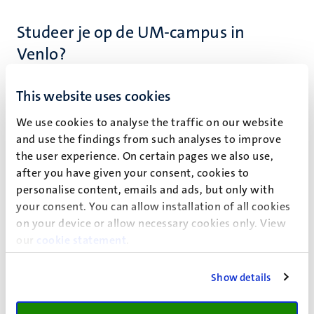
Studeer je op de UM-campus in
Venlo?
Wil je tijdens of direct na je studie ervaring opdoen in je
This website uses cookies
vakgebied?
We use cookies to analyse the traffic on our website
Bekijk dan de vacatures bij bedrijven in Venlo en
and use the findings from such analyses to improve
misschien vind je wel een geschikte (bij)baan.
the user experience. On certain pages we also use,
after you have given your consent, cookies to
personalise content, emails and ads, but only with
your consent. You can allow installation of all cookies
Belastingteruggave van de
on your device or allow necessary cookies only. View
our
Belastingdienst
cookie statement
.
Heb je een parttime- of zomerbaan in Nederland gehad?
Show details
Als je werkgever inkomstenbelasting voor je heeft
betaald, kom je misschien in aanmerking voor