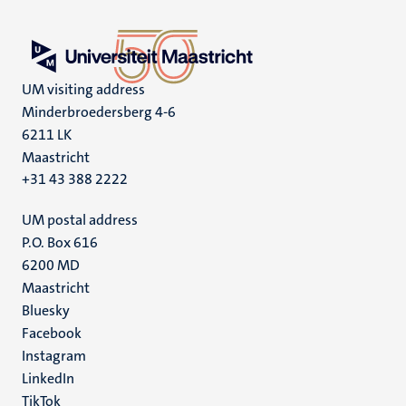
UM visiting address
Minderbroedersberg 4-6
6211 LK
Maastricht
+31 43 388 2222
UM postal address
P.O. Box 616
6200 MD
Maastricht
Social
Bluesky
Facebook
media
Instagram
LinkedIn
TikTok