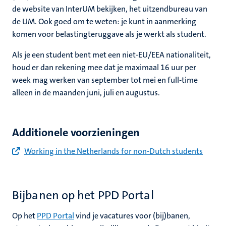
nleven
de website van InterUM bekijken, het uitzendbureau van
nd
de UM. Ook goed om te weten: je kunt in aanmerking
en
komen voor belastingteruggave als je werkt als student.
nd
Als je een student bent met een niet-EU/EEA nationaliteit,
houd er dan rekening mee dat je maximaal 16 uur per
week mag werken van september tot mei en full-time
tie
alleen in de maanden juni, juli en augustus.
ent
Additionele voorzieningen
s
norganisaties
Working in the Netherlands for non-Dutch students
Bijbanen op het PPD Portal
Op het
PPD Portal
vind je vacatures voor (bij)banen,