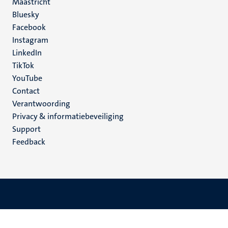
Maastricht
Social
Bluesky
Facebook
media
Instagram
LinkedIn
TikTok
YouTube
Menu
Contact
Verantwoording
footer
Privacy & informatiebeveiliging
(NL)
Support
Feedback