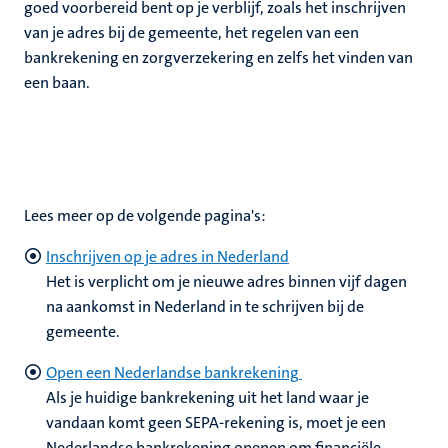
nleven
goed voorbereid bent op je verblijf, zoals het inschrijven
nd
van je adres bij de gemeente, het regelen van een
en
bankrekening en zorgverzekering en zelfs het vinden van
een baan.
nd
tie
Lees meer op de volgende pagina's:
ent
Inschrijven op je adres in Nederland
s
Het is verplicht om je nieuwe adres binnen vijf dagen
norganisaties
na aankomst in Nederland in te schrijven bij de
gemeente.
Open een Nederlandse bankrekening
Als je huidige bankrekening uit het land waar je
vandaan komt geen SEPA-rekening is, moet je een
Nederlandse bankrekening openen om financiële