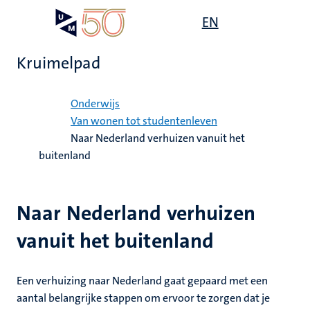
Overslaan
Open
EN
Search
My
en
UM
menu
on
naar
the
Kruimelpad
de
websit
inhoud
Home
gaan
Onderwijs
mte
Van wonen tot studentenleven
Naar Nederland verhuizen vanuit het
gen
ht
buitenland
,
Naar Nederland verhuizen
ing
euning
vanuit het buitenland
elden
ing
Een verhuizing naar Nederland gaat gepaard met een
en
aantal belangrijke stappen om ervoor te zorgen dat je