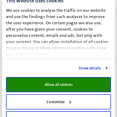
This website uses cookies
We use cookies to analyse the traffic on our website
Als je ondersteuning zoekt voor een situatie die hierboven
and use the findings from such analyses to improve
niet wordt genoemd, kun je meer informatie vinden op de
the user experience. On certain pages we also use,
after you have given your consent, cookies to
pagina
How can we support you?
(in het Engels).
personalise content, emails and ads, but only with
Video
your consent. You can allow installation of all cookies
on your device or allow necessary cookies only. View
Waarvoor kun je bij de UM Studentendecanen terecht?
our
cookie statement
.
Bekijk de video
Show details
Stuur ons een e-mail of maak een
Allow all cookies
afspraak
Customize
Als je een vraag hebt over een van de bovenstaande
onderwerpen, stuur ons dan een e-mail via
studentendecanen@maastrichtuniversity.nl
. Stuur de e-