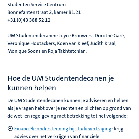
nleven
Studenten Service Centrum
Bonnefantenstraat 2, kamer B1.21
euning
+31 (0)43 388 52 12
ionale
UM Studentendecanen:
Joyce Brouwers, Dorothé Garé,
n
en
Veronique Houtackers, Koen van Kleef, Judith Kraal,
Monique Soons en Roja Takhtetchian.
nd
Hoe de UM Studentendecanen je
kunnen helpen
d
en
De UM Studentendecanen kunnen je adviseren en helpen
nts
als je vragen hebt over je rechten en plichten op grond van
de wet- en regelgeving met betrekking tot het volgende
:
Financiële ondersteuning bij studievertraging
: k
rijg
advies over het verkrijgen van financiële