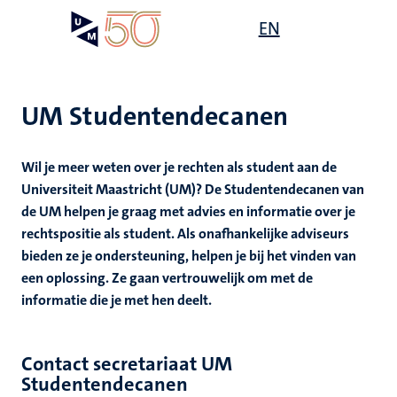
Overslaan
Open
EN
Search
My
en
UM
menu
on
naar
the
de
websit
inhoud
UM Studentendecanen
gaan
Wil je meer weten over je rechten als student aan de
gen
Universiteit Maastricht (UM)? De Studentendecanen van
de UM helpen je graag met advies en informatie over je
rechtspositie als student. Als onafhankelijke adviseurs
,
bieden ze je ondersteuning, helpen je bij het vinden van
ing
een oplossing. Ze gaan vertrouwelijk om met de
informatie die je met hen deelt.
nwelzijn
euning
elden
ing
y
Contact secretariaat UM
en
Studentendecanen