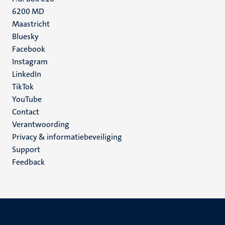
6200 MD
Maastricht
Social
Bluesky
Facebook
media
Instagram
LinkedIn
TikTok
YouTube
Menu
Contact
Verantwoording
footer
Privacy & informatiebeveiliging
(NL)
Support
Feedback