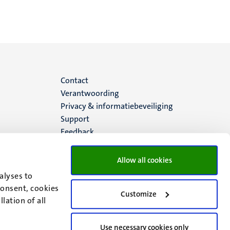
Menu
Contact
Verantwoording
footer
Privacy & informatiebeveiliging
Support
(NL)
Feedback
Allow all cookies
alyses to
consent, cookies
Customize
lation of all
Use necessary cookies only