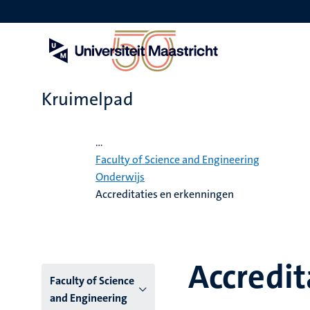
Overslaan
en
naar
de
inhoud
gaan
Kruimelpad
Home
...
Faculty of Science and Engineering
Onderwijs
Accreditaties en erkenningen
Accredit
Hoofmenu
Faculty of Science
and Engineering