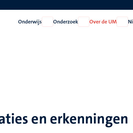
Onderwijs
Onderzoek
Over de UM
N
Open
Open
Open
Onderwijs
Onderzoek
Over
de
UM
aties en erkenningen