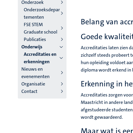
niveau
Onderzoek
Onderzoeksdepar
4
tementen
Belang van accr
Nederlands
FSE STEM
Graduate school
(NL)
Goede kwalitei
Publicaties
Onderwijs
Accreditaties laten zien d
Accreditaties en
zichzelf steeds probeert 
erkenningen
hun opleiding voldoet aan
Nieuws en
diploma wordt erkend in 
evenementen
Erkenning in h
Organisatie
Contact
Accreditaties zorgen voo
Maastricht in andere land
afgestudeerde studenten,
wordt gewaardeerd.
Maar wat is een