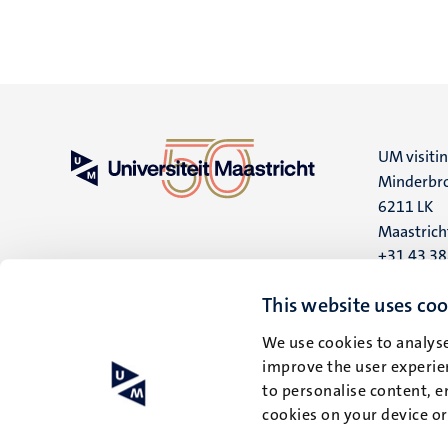
UM visiti
Minderbro
6211 LK
Maastrich
+31 43 3
UM postal
This website uses coo
P.O. Box 6
We use cookies to analyse
6200 MD
improve the user experien
Maastrich
to personalise content, e
cookies on your device o