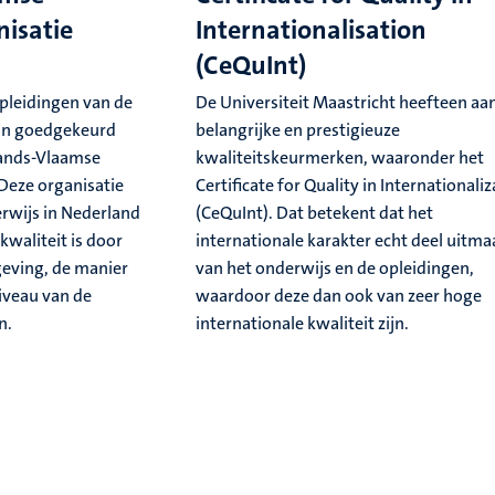
nisatie
Internationalisation
(CeQuInt)
opleidingen van de
De Universiteit Maastricht heefteen aa
ijn goedgekeurd
belangrijke en prestigieuze
ands-Vlaamse
kwaliteitskeurmerken, waaronder het
 Deze organisatie
Certificate for Quality in Internationali
erwijs in Nederland
(CeQuInt). Dat betekent dat het
waliteit is door
internationale karakter echt deel uitma
geving, de manier
van het onderwijs en de opleidingen,
iveau van de
waardoor deze dan ook van zeer hoge
n.
internationale kwaliteit zijn.