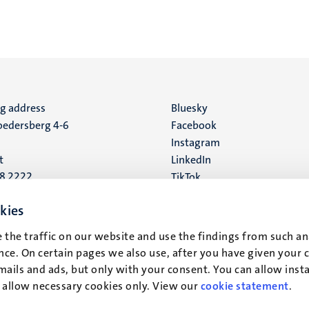
ng address
Social
Bluesky
edersberg 4-6
Facebook
media
Instagram
t
LinkedIn
88 2222
TikTok
YouTube
 address
kies
16
 the traffic on our website and use the findings from such an
ce. On certain pages we also use, after you have given your 
t
mails and ads, but only with your consent. You can allow instal
r allow necessary cookies only. View our
cookie statement
.