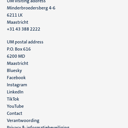
UM visiting address
Minderbroedersberg 4-6
6211 LK
Maastricht
+31 43 388 2222
UM postal address
P.O. Box 616
6200 MD
Maastricht
Social
Bluesky
Facebook
media
Instagram
LinkedIn
TikTok
YouTube
Menu
Contact
Verantwoording
footer
Privacy & informatiebeveiliging