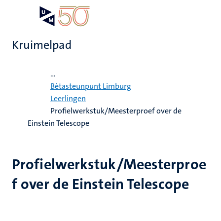
Overslaan
Open
Search
My
en
UM
menu
on
naar
the
Kruimelpad
de
websit
inhoud
Home
gaan
...
ten
n
Bètasteunpunt Limburg
tie
Leerlingen
Profielwerkstuk/Meesterproef over de
ecentra
en
s
Einstein Telescope
en
Profielwerkstuk/Meesterproe
f over de Einstein Telescope