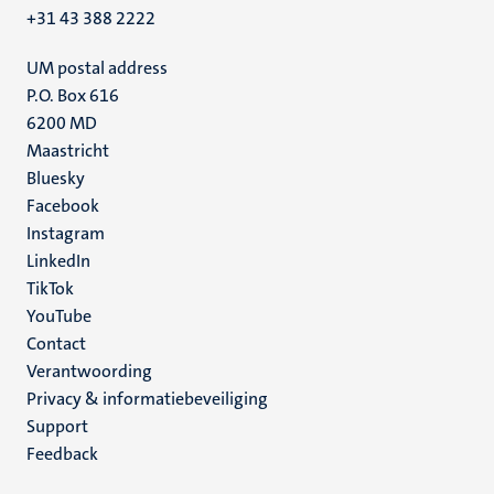
+31 43 388 2222
UM postal address
P.O. Box 616
6200 MD
Maastricht
Social
Bluesky
Facebook
media
Instagram
LinkedIn
TikTok
YouTube
Menu
Contact
Verantwoording
footer
Privacy & informatiebeveiliging
(NL)
Support
Feedback