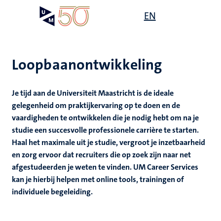
Overslaan
Open
EN
Search
My
en
UM
menu
on
naar
the
de
websit
inhoud
Loopbaanontwikkeling
gaan
Je tijd aan de Universiteit Maastricht is de ideale
gen
gelegenheid om praktijkervaring op te doen en de
vaardigheden te ontwikkelen die je nodig hebt om na je
studie een succesvolle professionele carrière te starten.
,
Haal het maximale uit je studie, vergroot je inzetbaarheid
ing
en zorg ervoor dat recruiters die op zoek zijn naar net
afgestudeerden je weten te vinden. UM Career Services
nwelzijn
euning
elden
kan je hierbij helpen met online tools, trainingen of
ing
individuele begeleiding.
y
en