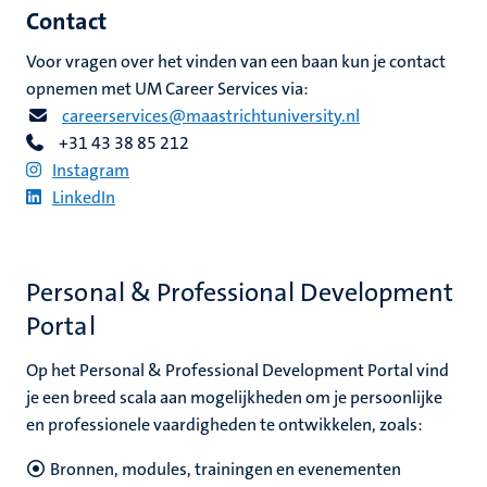
nleven
Contact
Voor vragen over het vinden van een baan kun je contact
euning
opnemen met UM Career Services via:
ionale
careerservices@maastrichtuniversity.nl
n
en
+31 43
38 85 212
Instagram
LinkedIn
nd
Personal & Professional Development
Portal
d
en
nts
Op het Personal & Professional Development Portal vind
je een breed scala aan mogelijkheden om je persoonlijke
en professionele vaardigheden te ontwikkelen, zoals:
Bronnen, modules, trainingen en evenementen