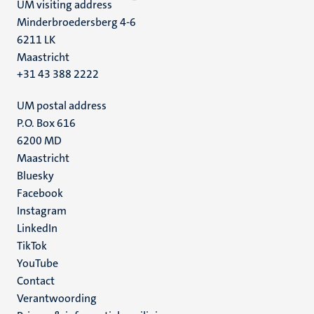
UM visiting address
Minderbroedersberg 4-6
6211 LK
Maastricht
+31 43 388 2222
UM postal address
P.O. Box 616
6200 MD
Maastricht
Social
Bluesky
Facebook
media
Instagram
LinkedIn
TikTok
YouTube
Menu
Contact
Verantwoording
footer