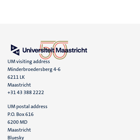
UM visiting address
Minderbroedersberg 4-6
6211 LK
Maastricht
+31 43 388 2222
UM postal address
P.O. Box 616
6200 MD
Maastricht
Social
Bluesky