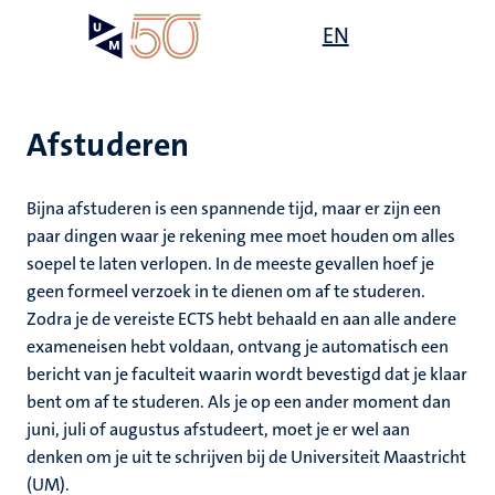
Overslaan
Open
EN
Search
My
en
UM
menu
on
naar
the
de
websit
inhoud
Afstuderen
gaan
g
Bijna afstuderen is een spannende tijd, maar er zijn een
gen
paar dingen waar je rekening mee moet houden om alles
ing
soepel te laten verlopen. In de meeste gevallen hoef je
geen formeel verzoek in te dienen om af te studeren.
,
elden
Zodra je de vereiste ECTS hebt behaald en aan alle andere
ing
exameneisen hebt voldaan, ontvang je automatisch een
bericht van je faculteit waarin wordt bevestigd dat je klaar
euning
elden
bent om af te studeren. Als je op een ander moment dan
ig
ing
juni, juli of augustus afstudeert, moet je er wel aan
denken om je uit te schrijven bij de Universiteit Maastricht
en
ren
(UM).