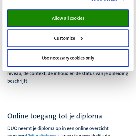
eindopdracht inlevert of je laatste tentamen afrondt.
Neem contact op met de examencommissie van je
opleiding voor meer informatie.
Allow all cookies
Customize
Diplomasupplement
Als je afstudeert, ontvang je een
Use necessary cookies only
diplomasupplement (DS)
,
een internationaal erkend document dat de aard, het
niveau, de context, de inhoud en de status van je opleiding
beschrijft.
Online toegang tot je diploma
DUO neemt je diploma op in een online overzicht
genaamd
'Mijn diploma's'
, waar je gemakkelijk de