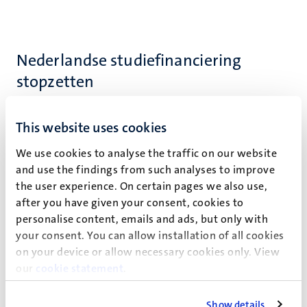
Nederlandse studiefinanciering
stopzetten
Als je Nederlandse studiefinanciering ontvangt
This website uses cookies
(bijvoorbeeld studentenreispas, studiefinanciering), dan
moet je deze opzeggen via de
website van DUO
(Dienst
We use cookies to analyse the traffic on our website
Uitvoering Onderwijs).
and use the findings from such analyses to improve
the user experience. On certain pages we also use,
after you have given your consent, cookies to
personalise content, emails and ads, but only with
Uitstellen van je afstuderen
your consent. You can allow installation of all cookies
on your device or allow necessary cookies only. View
In uitzonderlijke gevallen kun je een 'verzoek tot uitstel
our
cookie statement
.
afstuderen' indienen bij de examencommissie van je
opleiding. Zorg ervoor dat je dit doet voordat je je
Show details