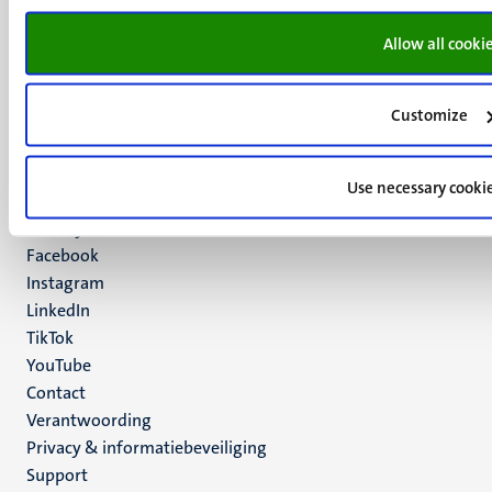
6211 LK
Maastricht
Allow all cooki
+31 43 388 2222
Customize
UM postal address
P.O. Box 616
6200 MD
Use necessary cooki
Maastricht
Social
Bluesky
Facebook
media
Instagram
LinkedIn
TikTok
YouTube
Menu
Contact
Verantwoording
footer
Privacy & informatiebeveiliging
(NL)
Support