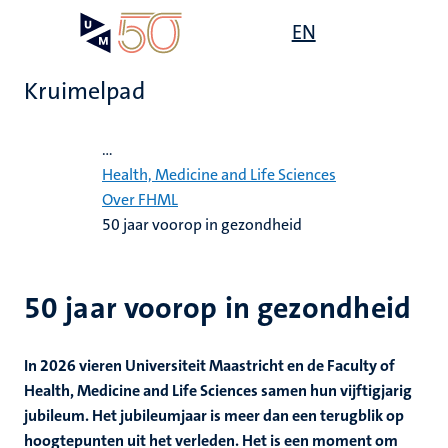
Overslaan
Open
EN
Search
My
en
UM
menu
on
naar
the
Kruimelpad
de
websit
inhoud
Home
gaan
...
ten
tie
Health, Medicine and Life Sciences
tie
e
Over FHML
50 jaar voorop in gezondheid
js
ecentra
s
ek
50 jaar voorop in gezondheid
en
ten
In 2026 vieren Universiteit Maastricht en de Faculty of
leerdheid
Health, Medicine and Life Sciences samen hun vijftigjarig
jubileum. Het jubileumjaar is meer dan een terugblik op
MUMC+
hoogtepunten uit het verleden. Het is een moment om