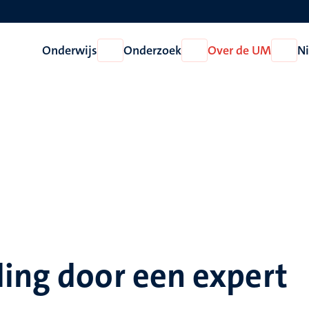
Onderwijs
Onderzoek
Over de UM
N
Open
Open
Open
Onderwijs
Onderzoek
Over
de
UM
ing door een expert