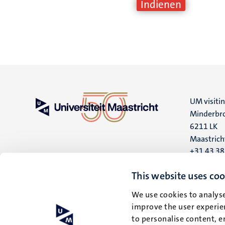
UM visiti
Minderbro
6211 LK
Maastrich
+31 43 3
UM postal
This website uses coo
P.O. Box 6
We use cookies to analyse
6200 MD
improve the user experien
Maastrich
to personalise content, e