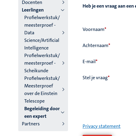
niveau
Docenten
Heb je een vraag aan een 
Leerlingen
4
Profielwerkstuk/
Nederlands
meesterproef -
Voornaam
*
Data
(NL)
Science/Artificial
Achternaam
*
Intelligence
Profielwerkstuk/
E-mail
*
meesterproef -
Scheikunde
Stel je vraag
*
Profielwerkstuk/
Meesterproef
over de Einstein
Telescope
Begeleiding door
een expert
Partners
Privacy statement