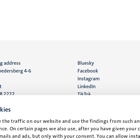
ng address
Social
Bluesky
edersberg 4-6
Facebook
media
Instagram
t
LinkedIn
88 2222
TikTok
YouTube
 address
kies
16
 the traffic on our website and use the findings from such an
ce. On certain pages we also use, after you have given your 
t
mails and ads, but only with your consent. You can allow instal