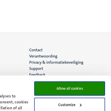
Menu
Contact
Verantwoording
footer
Privacy & informatiebeveiliging
Support
(NL)
Feedback
Allow all cookies
alyses to
consent, cookies
Customize
lation of all