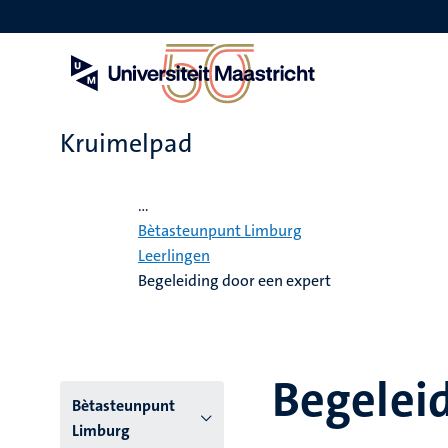
Overslaan
en
naar
de
inhoud
gaan
Kruimelpad
Home
...
Bètasteunpunt Limburg
Leerlingen
Begeleiding door een expert
Begeleid
Hoofmenu
Bètasteunpunt
Limburg