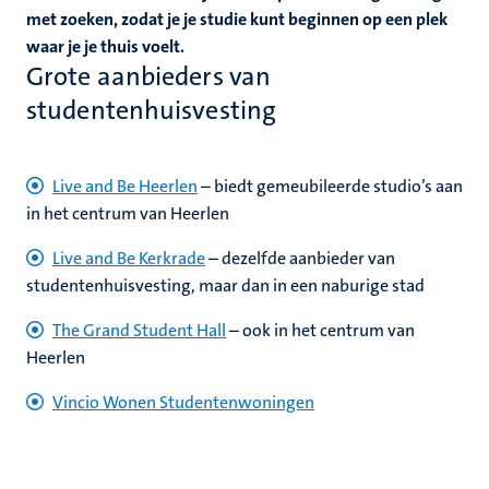
nleven
met zoeken, zodat je je studie kunt beginnen op een plek
nd
waar je je thuis voelt.
en
Grote aanbieders van
studentenhuisvesting
nd
Live and Be Heerlen
– biedt gemeubileerde studio’s aan
tie
in het centrum van Heerlen
Live and Be Kerkrade
– dezelfde aanbieder van
ent
studentenhuisvesting, maar dan in een naburige stad
s
norganisaties
The Grand Student Hall
– ook in het centrum van
Heerlen
Vincio Wonen Studentenwoningen