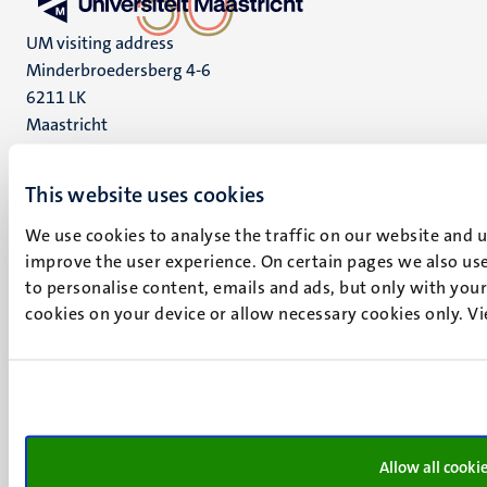
UM visiting address
Minderbroedersberg 4-6
6211 LK
Maastricht
+31 43 388 2222
This website uses cookies
UM postal address
P.O. Box 616
We use cookies to analyse the traffic on our website and 
6200 MD
improve the user experience. On certain pages we also use
Maastricht
to personalise content, emails and ads, but only with your 
Social
Bluesky
cookies on your device or allow necessary cookies only. V
Facebook
media
Instagram
LinkedIn
TikTok
YouTube
Allow all cooki
Menu
Contact