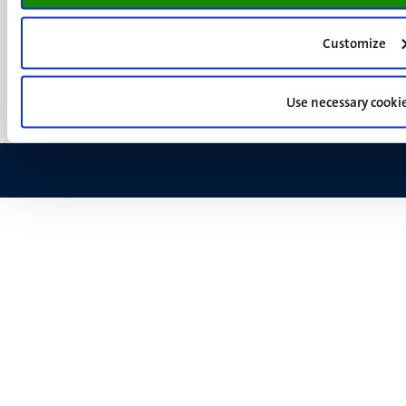
Verantwoording
footer
Privacy & informatiebeveiliging
(NL)
Customize
Support
Feedback
Use necessary cooki