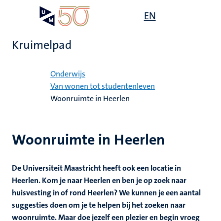
Overslaan
Open
EN
Search
My
en
UM
menu
on
naar
the
Kruimelpad
de
websit
inhoud
Home
gaan
Onderwijs
mte
Van wonen tot studentenleven
Woonruimte in Heerlen
gen
ht
Woonruimte in Heerlen
,
ing
euning
De Universiteit Maastricht heeft ook een locatie in
elden
Heerlen
. Kom je naar Heerlen en ben je op zoek naar
ing
huisvesting in of rond Heerlen? We kunnen je een aantal
suggesties doen om je te helpen bij het zoeken naar
en
woonruimte. Maar doe jezelf een plezier en begin vroeg