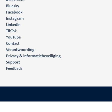
Social
Bluesky
Facebook
media
Instagram
LinkedIn
TikTok
YouTube
Menu
Contact
Verantwoording
footer
Privacy & informatiebeveiliging
(NL)
Support
Feedback