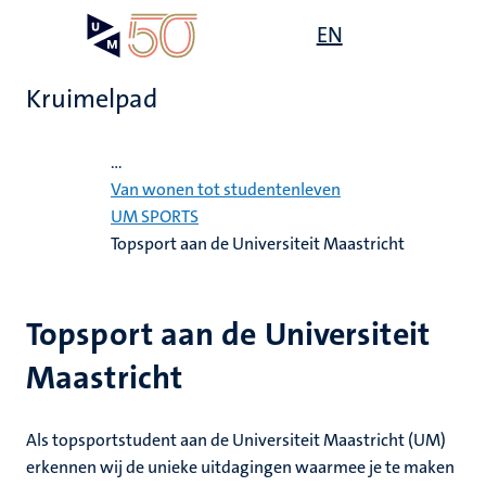
Overslaan
Open
EN
Search
My
en
UM
menu
on
naar
the
Kruimelpad
de
websit
inhoud
Home
gaan
...
mte
Van wonen tot studentenleven
UM SPORTS
gen
ht
Topsport aan de Universiteit Maastricht
,
Topsport aan de Universiteit
ing
euning
Maastricht
elden
ing
Als topsportstudent aan de Universiteit Maastricht (UM)
en
erkennen wij de unieke uitdagingen waarmee je te maken