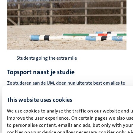
Students going the extra mile
Topsport naast je studie
Ze studeren aan de UM, doen hun uiterste best om alles te
halen, maar hebben daarnaast een andere grote ambitie:
ze willen de top in hun sport bereiken. Jonge mensen die
This website uses cookies
alles opzijzetten om naast hun opleiding een zware
We use cookies to analyse the traffic on our website and 
training te volgen en aan wedstrijden op hoog niveau mee
improve the user experience. On certain pages we also use
te doen. Echte...
to personalise content, emails and ads, but only with your 
cookies on your device or allow necessary cookies only. V