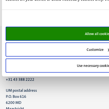
Allow all cooki
Customize
UM visiting address
Minderbroedersberg 4-6
Use necessary cooki
6211 LK
Maastricht
+31 43 388 2222
UM postal address
P.O. Box 616
6200 MD
Maastricht