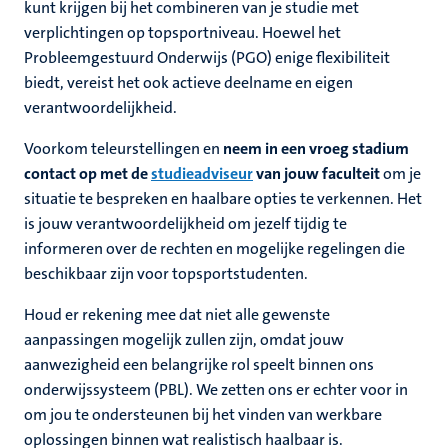
nleven
kunt krijgen bij het combineren van je studie met
nd
verplichtingen op topsportniveau. Hoewel het
en
Probleemgestuurd Onderwijs (PGO) enige flexibiliteit
biedt, vereist het ook actieve deelname en eigen
nd
verantwoordelijkheid.
Voorkom teleurstellingen en
neem in een vroeg stadium
tie
contact op met de
studieadviseur
van jouw faculteit
om je
situatie te bespreken en haalbare opties te verkennen. Het
is jouw verantwoordelijkheid om jezelf tijdig te
ent
informeren over de rechten en mogelijke regelingen die
s
beschikbaar zijn voor topsportstudenten.
norganisaties
Houd er rekening mee dat niet alle gewenste
aanpassingen mogelijk zullen zijn, omdat jouw
aanwezigheid een belangrijke rol speelt binnen ons
onderwijssysteem (PBL). We zetten ons er echter voor in
om jou te ondersteunen bij het vinden van werkbare
oplossingen binnen wat realistisch haalbaar is.