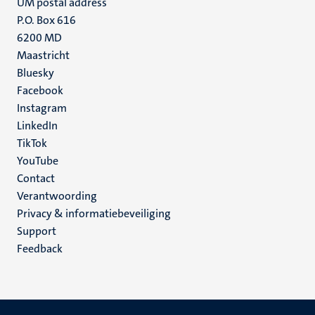
UM postal address
P.O. Box 616
6200 MD
Maastricht
Social
Bluesky
Facebook
media
Instagram
LinkedIn
TikTok
YouTube
Menu
Contact
Verantwoording
footer
Privacy & informatiebeveiliging
(NL)
Support
Feedback