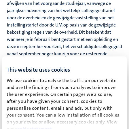
afwijken van het voorgaande studiejaar, vanwege de
jaarlijkse indexering van het wettelijk collegegeldtarief
door de overheid en de gewijzigde vaststelling van het
instellingstarief door de UM op basis van de gewijzigde
bekostigingsregels van de overheid. Dit betekent dat
wanneer je in februari bent gestart met een opleiding en
deze in september voortzet, het verschuldigde collegegeld
vanaf september hoger kan zijn voor de resterende
maanden die nodig zijn om je opleiding af te ronden.
This website uses cookies
We use cookies to analyse the traffic on our website
Collegegelden voor start
and use the findings from such analyses to improve
masteropleiding in februari 2026*
the user experience. On certain pages we also use,
after you have given your consent, cookies to
Begint jouw opleiding in februari 2026, dan betaal je
personalise content, emails and ads, but only with
7/12e van het collegegeldtarief. Het werkelijke
your consent. You can allow installation of all cookies
collegegeld bij een start in februari wordt dan:
on your device or allow necessary cookies only. View
Wettelijk collegegeld: €1.517 (= 7/12 x
€
2.601)
our
cookie statement
.