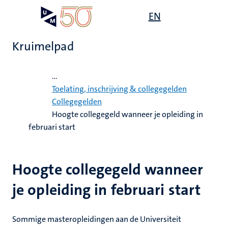
Overslaan
Open
EN
Search
My
en
UM
menu
on
naar
the
Kruimelpad
de
websit
inhoud
Home
gaan
...
g
Toelating, inschrijving & collegegelden
Collegegelden
gen
Hoogte collegegeld wanneer je opleiding in
ing
februari start
,
elden
ing
Hoogte collegegeld wanneer
euning
elden
je opleiding in februari start
ig
ing
en
Sommige masteropleidingen aan de Universiteit
ren