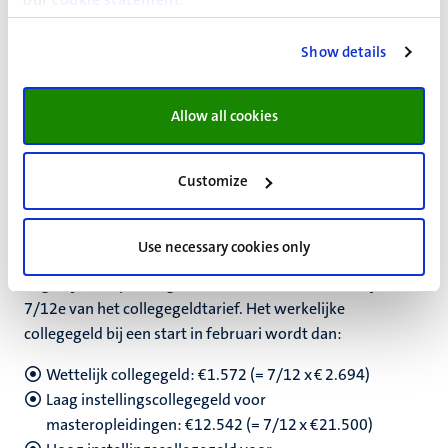
Laag instellingscollegegeld voor
masteropleidingen: €12.483 (= 7/12 x €21.400)
Show details
Hoog instellingscollegegeld voor
masteropleidingen: €14.583 (= 7/12 x €25.000)
Allow all cookies
Top instellingscollegegeld voor
masteropleidingen: €18.667 (= 7/12 x €32.000)
Customize
Collegegelden voor start
masteropleiding in februari 2027*
Use necessary cookies only
Begint jouw opleiding in februari 2027, dan betaal je
7/12e van het collegegeldtarief. Het werkelijke
collegegeld bij een start in februari wordt dan:
Wettelijk collegegeld: €1.572 (= 7/12 x € 2.694)
Laag instellingscollegegeld voor
masteropleidingen: €12.542 (= 7/12 x €21.500)