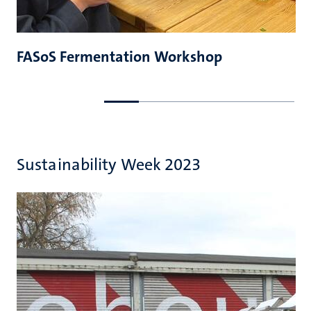
FASoS Fermentation Workshop
Ga
Ga
naar
naar
de
de
vorige
volgende
dia
dia
Sustainability Week 2023