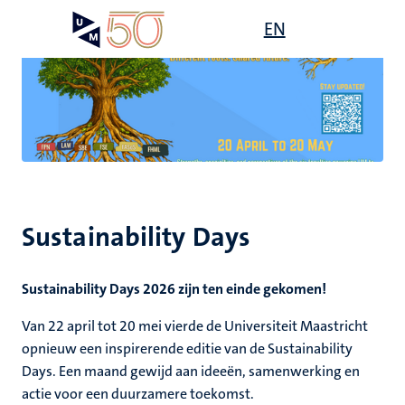
Overslaan
Open
EN
Search
My
en
UM
menu
on
naar
the
de
websit
inhoud
gaan
it,
ility
tie
ardigheid
mheid
s
Sustainability Days
n
Sustainability Days 2026 zijn ten einde gekomen!
en
d
Van 22 april tot 20 mei vierde de Universiteit Maastricht
opnieuw een inspirerende editie van de Sustainability
js
Days. Een maand gewijd aan ideeën, samenwerking en
actie voor een duurzamere toekomst.