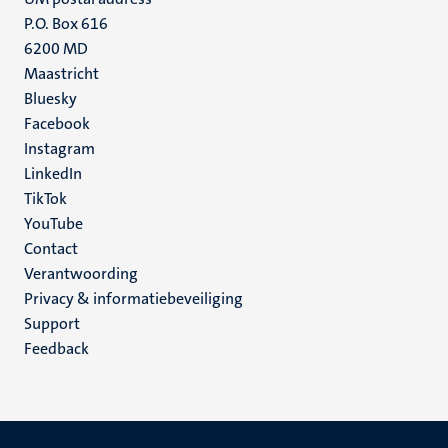
P.O. Box 616
6200 MD
Maastricht
Social
Bluesky
Facebook
media
Instagram
LinkedIn
TikTok
YouTube
Menu
Contact
Verantwoording
footer
Privacy & informatiebeveiliging
(NL)
Support
Feedback