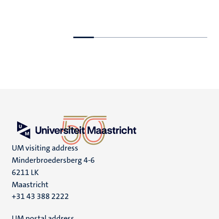
Ga
Ga
naar
naar
de
de
vorige
volgende
dia
dia
UM visiting address
Minderbroedersberg 4-6
6211 LK
Maastricht
+31 43 388 2222
UM postal address